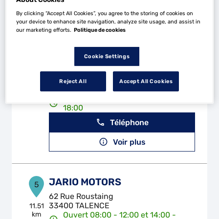
Téléphone
By clicking “Accept All Cookies”, you agree to the storing of cookies on
your device to enhance site navigation, analyze site usage, and assist in
Voir plus
our marketing efforts.
Politique de cookies
Cookie Settings
GARAGE GALLIENI
4
26 Cours Marechal Gallieni
Reject All
Accept All Cookies
33400 TALENCE
10.79
km
Ouvert 07:30 - 12:30 et 14:00 -
18:00
Téléphone
Voir plus
JARIO MOTORS
5
62 Rue Roustaing
33400 TALENCE
11.51
km
Ouvert 08:00 - 12:00 et 14:00 -