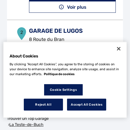
Voir plus
GARAGE DE LUGOS
2
8 Route du Bran
33830 LUGOS
26.56
km
Ouvert 08:00 - 12:00 et 14:00 -
18:00
About Cookies
Téléphone
By clicking “Accept All Cookies”, you agree to the storing of cookies on
your device to enhance site navigation, analyze site usage, and assist in
our marketing efforts.
Politique de cookies
Voir plus
Cookie Settings
Les Top Garage dans les villes à proximité
Reject All
Accept All Cookies
Trouver un Top Garage
La Teste-de-Buch