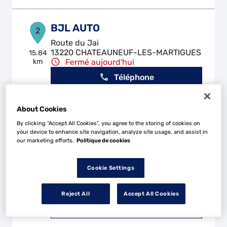
BJL AUTO
2
Route du Jai
13220 CHATEAUNEUF-LES-MARTIGUES
15.84
km
Fermé aujourd'hui
Téléphone
Voir plus
About Cookies
By clicking “Accept All Cookies”, you agree to the storing of cookies on
your device to enhance site navigation, analyze site usage, and assist in
GENERATION RACING AUTO
3
our marketing efforts.
Politique de cookies
Chemin de la Bergerie
13740 LE ROVE
25.13
Cookie Settings
km
Fermé aujourd'hui
Téléphone
Reject All
Accept All Cookies
Voir plus