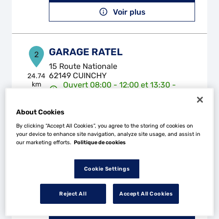
Voir plus
GARAGE RATEL
2
15 Route Nationale
62149 CUINCHY
24.74
km
Ouvert 08:00 - 12:00 et 13:30 -
17:30
Téléphone
About Cookies
By clicking “Accept All Cookies”, you agree to the storing of cookies on
Voir plus
your device to enhance site navigation, analyze site usage, and assist in
our marketing efforts.
Politique de cookies
TOP IMPORT AUTOMOBILES
Cookie Settings
3
688 Rue du 8 Mai
62400 LOCON
29.25
Reject All
Accept All Cookies
km
Ouvert 08:30 - 12:00 et 14:00 -
18:00