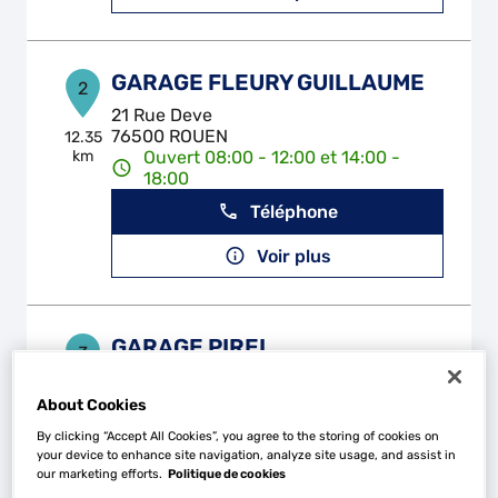
GARAGE FLEURY GUILLAUME
2
21 Rue Deve
76500 ROUEN
12.35
km
Ouvert 08:00 - 12:00 et 14:00 -
18:00
Téléphone
Voir plus
GARAGE PIREL
3
9 - 13 Rue des Longs Champs
27520 BOISSEY LE CHATEL
13.59
About Cookies
km
Ouvert 07:30 - 00:00
By clicking “Accept All Cookies”, you agree to the storing of cookies on
Téléphone
your device to enhance site navigation, analyze site usage, and assist in
our marketing efforts.
Politique de cookies