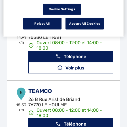
Voir plus
Cookie Settings
LJ PERFORMANCE
Reject All
Accept All Cookies
4
332 Boulevard Industriel
76580 LE TRAIT
14.91
km
Ouvert 08:00 - 12:00 et 14:00 -
18:00
Téléphone
Voir plus
TEAMCO
5
26 B Rue Aristide Briand
76770 LE HOULME
18.33
km
Ouvert 08:00 - 12:00 et 14:00 -
18:00
Téléphone