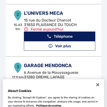
L'UNIVERS MECA
2
15 rue du Docteur Charcot
31830 PLAISANCE DU TOUCH
15.43
km
Fermé aujourd'hui
Téléphone
Voir plus
GARAGE MENDONCA
3
6 Avenue de la Mouyssaguese
31280 DREMIL LAFAGE
17.11 km
Fermé aujourd'hui
Téléphone
About Cookies
By clicking “Accept All Cookies”, you agree to the storing of cookies on
Voir plus
your device to enhance site navigation, analyze site usage, and assist in
our marketing efforts.
Politique de cookies