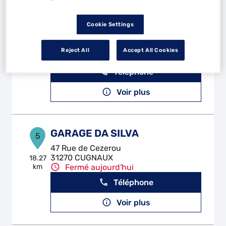
GMA AUTOMOBILES
Cookie Settings
4
90, Rue des poiriers
31620 FRONTON
17.64
Reject All
Accept All Cookies
km
Fermé aujourd'hui
Téléphone
Voir plus
GARAGE DA SILVA
5
47 Rue de Cezerou
31270 CUGNAUX
18.27
km
Fermé aujourd'hui
Téléphone
Voir plus