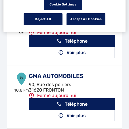
Cookie Settings
MECA SERVICES PLUS 82
4
Reject All
Accept All Cookies
ZA des Palanques
82170 BESSENS
16.91
km
Fermé aujourd'hui
Téléphone
Voir plus
GMA AUTOMOBILES
5
90, Rue des poiriers
31620 FRONTON
18.8 km
Fermé aujourd'hui
Téléphone
Voir plus