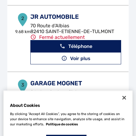
JR AUTOMOBILE
2
70 Route d'Albias
82410 SAINT-ETIENNE-DE-TULMONT
9.68 km
Fermé actuellement
Téléphone
Voir plus
GARAGE MOGNET
3
86 chemin de guillabeau
82100 LABASTIDE DU TEMPLE
14.22
km
Fermé actuellement
About Cookies
Téléphone
By clicking “Accept All Cookies”, you agree to the storing of cookies on
your device to enhance site navigation, analyze site usage, and assist in
Voir plus
our marketing efforts.
Politique de cookies