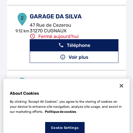
GARAGE DA SILVA
2
47 Rue de Cezerou
31270 CUGNAUX
9.12 km
Fermé aujourd'hui
Téléphone
Voir plus
L'UNIVERS MECA
3
15 rue du Docteur Charcot
About Cookies
31830 PLAISANCE DU TOUCH
14.49
km
Fermé aujourd'hui
By clicking “Accept All Cookies”, you agree to the storing of cookies on
your device to enhance site navigation, analyze site usage, and assist in
Téléphone
our marketing efforts.
Politique de cookies
Voir plus
Cookie Settings