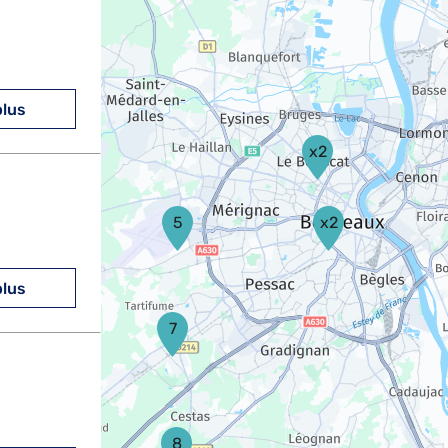
plus
x2
5
x2
plus
7
8