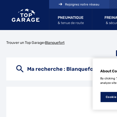
Rejoignez notre réseau
PNEUMATIQUE
FREIN
& tenue de route
& sécur
Trouver un Top Garage
Blanquefort
Ma recherche :
Blanquefort
About Co
By clicking 
analyze site
Cookie