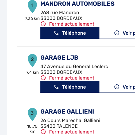
MANDRON AUTOMOBILES
1
268 rue Mandron
33000 BORDEAUX
7.36 km
Fermé actuellement
Téléphone
Voir 
GARAGE LJB
2
47 Avenue du General Leclerc
33000 BORDEAUX
7.4 km
Fermé actuellement
Téléphone
Voir 
GARAGE GALLIENI
3
26 Cours Marechal Gallieni
33400 TALENCE
10.75
km
Fermé actuellement