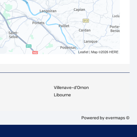
Leaflet
| Map ©2026
HERE
Villenave-d'Ornon
Libourne
Powered by
evermaps ©