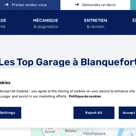
Prenez rendez-vous
Demandez un devis
AGE
MÉCANIQUE
ENTRETIEN
É
ité
& diagnostics
& révision
Les Top Garage à Blanquefor
okies
“Accept All Cookies”, you agree to the storing of cookies on your device to enhance site
 usage, and assist in our marketing efforts.
Politique de cookies
9 Top Garage à Blanquefort
 Settings
Reject All
Accept 