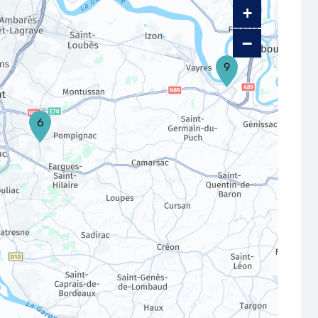
+
−
9
6