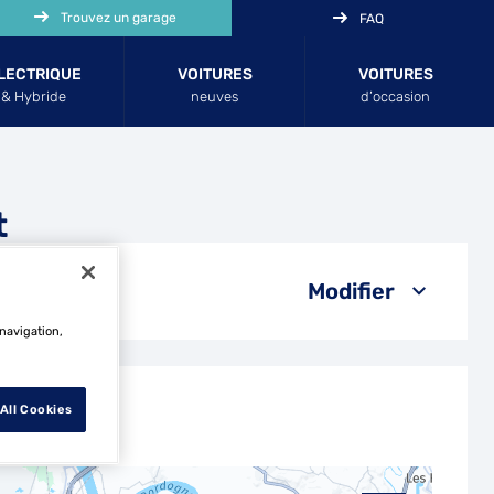
Trouvez un garage
FAQ
LECTRIQUE
VOITURES
VOITURES
& Hybride
neuves
d’occasion
t
Modifier
 navigation,
All Cookies