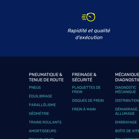
GARAGE DU DESCLAUD
6
14 Avenue du Desclaud
33370 TRESSES
15.23
km
Fermé actuellement
Rapidité et qualité
Téléphone
Voir 
d'exécution
AGENCE AUTOMOBILE FRANCOI
7
26 Avenue Jean Moulin
33610 CESTAS
17.08
PNEUMATIQUE &
FREINAGE &
MÉCANIQUE
km
Fermé actuellement
TENUE DE ROUTE
SÉCURITÉ
DIAGNOSTI
PNEUS
PLAQUETTES DE
DIAGNOSTIC
Téléphone
Voir 
FREIN
MÉCANIQUE
ÉQUILIBRAGE
DISQUES DE FREIN
DISTRIBUTIO
PARALLÉLISME
FREIN À MAIN
DÉMARRAGE 
GARAGE DE LA HOUSE
GÉOMÉTRIE
ALLUMAGE
8
TRAINS ROULANTS
EMBRAYAGE
175 Avenue Saint-Jacques de Compostel
33610 CESTAS
23.07
AMORTISSEURS
BOÎTE DE VIT
km
Fermé actuellement