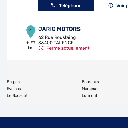
Téléphone
Voir 
JARIO MOTORS
4
62 Rue Roustaing
33400 TALENCE
11.57
km
Fermé actuellement
Téléphone
Voir 
AERO GARAGE
5
Bruges
Bordeaux
150 Avenue de l'argonne
Eysines
Mérignac
33700 MERIGNAC
11.59
Le Bouscat
Lormont
km
Fermé actuellement
Téléphone
Voir 