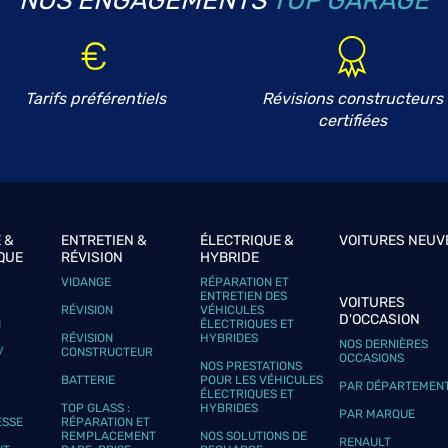
NOS ENGAGEMENTS
TOP GARAGE
Tarifs préférentiels
Révisions constructeurs
plus
certifiées
S
 &
ENTRETIEN &
ÉLECTRIQUE &
VOITURES NEUV
QUE
RÉVISION
HYBRIDE
VIDANGE
RÉPARATION ET
plus
ENTRETIEN DES
VOITURES
RÉVISION
VÉHICULES
D'OCCASION
N
ÉLECTRIQUES ET
RÉVISION
HYBRIDES
NOS DERNIÈRES
/
CONSTRUCTEUR
OCCASIONS
NOS PRESTATIONS
BATTERIE
POUR LES VÉHICULES
PAR DÉPARTEMEN
ÉLECTRIQUES ET
le
TOP GLASS :
HYBRIDES
PAR MARQUE
ESSE
RÉPARATION ET
REMPLACEMENT
NOS SOLUTIONS DE
RENAULT