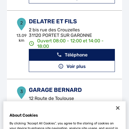
DELATRE ET FILS
2
2 bis rue des Crouzelles
31120 PORTET SUR GARONNE
13.09
km
Ouvert 08:00 - 12:00 et 14:00 -
18:00
Téléphone
Voir plus
GARAGE BERNARD
3
12 Route de Toulouse
31700 CORNEBARRIEU
14.2 km
Ouvert 08:30 - 12:00 et 14:00 -
17:30
About Cookies
Téléphone
By clicking “Accept All Cookies”, you agree to the storing of cookies on
your device to enhance site navigation, analyze site usage, and assist in