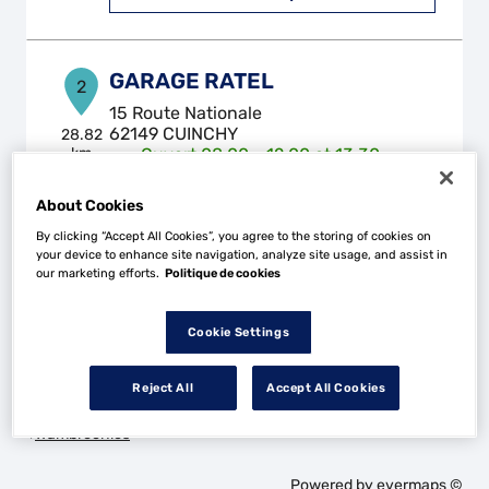
GARAGE RATEL
2
15 Route Nationale
62149 CUINCHY
28.82
km
Ouvert 08:00 - 12:00 et 13:30 -
17:30
About Cookies
Téléphone
By clicking “Accept All Cookies”, you agree to the storing of cookies on
Voir plus
your device to enhance site navigation, analyze site usage, and assist in
our marketing efforts.
Politique de cookies
Cookie Settings
Les Top Garage dans les villes à proximité
Reject All
Accept All Cookies
Trouver un Top Garage
Wambrechies
Powered by
evermaps ©