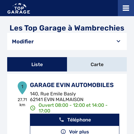
Les Top Garage à Wambrechies
Modifier
Liste
Carte
GARAGE EVIN AUTOMOBILES
1
140, Rue Emile Basly
62141 EVIN MALMAISON
27.71
km
Ouvert 08:00 - 12:00 et 14:00 -
17:00
Téléphone
Voir plus