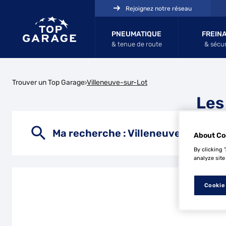
Rejoignez notre réseau
PNEUMATIQUE
FREIN
& tenue de route
& sécur
Trouver un Top Garage
Villeneuve-sur-Lot
Les
Ma recherche :
Villeneuve-sur-Lot
About Co
By clicking 
analyze site
Cookie