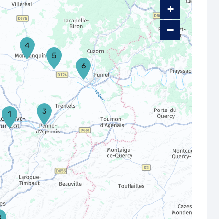
+
−
4
5
6
3
1
8