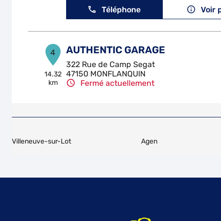
Téléphone
Voir 
AUTHENTIC GARAGE
4
322 Rue de Camp Segat
47150 MONFLANQUIN
14.32
km
Fermé actuellement
Téléphone
Voir 
AUTOMOBILE BELLANGER
5
Villeneuve-sur-Lot
Agen
Maure
47150 LACAUSSADE
15.3 km
Fermé aujourd'hui
Téléphone
Voir 