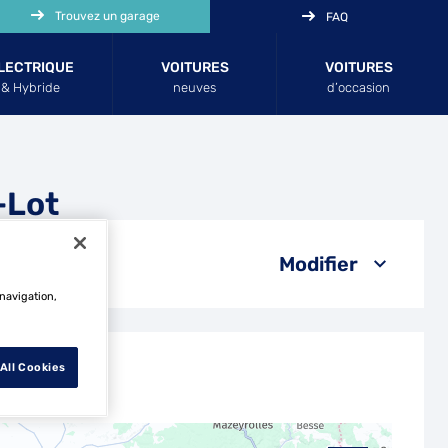
Trouvez un garage
FAQ
LECTRIQUE
VOITURES
VOITURES
& Hybride
neuves
d’occasion
-Lot
Modifier
 navigation,
All Cookies