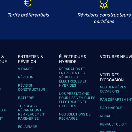
Tarifs préférentiels
Révisions constructeurs
certifiées
plus
 &
ENTRETIEN &
ÉLECTRIQUE &
VOITURES NEUV
QUE
RÉVISION
HYBRIDE
VIDANGE
RÉPARATION ET
ENTRETIEN DES
VOITURES
RÉVISION
VÉHICULES
D'OCCASION
N
ÉLECTRIQUES ET
plus
RÉVISION
HYBRIDES
NOS DERNIÈRES
/
CONSTRUCTEUR
OCCASIONS
NOS PRESTATIONS
BATTERIE
POUR LES VÉHICULES
PAR DÉPARTEMEN
ÉLECTRIQUES ET
TOP GLASS :
HYBRIDES
ES
PAR MARQUE
ESSE
RÉPARATION ET
REMPLACEMENT
NOS SOLUTIONS DE
RENAULT
NT
PARE-BRISE
RECHARGE
RENAULT CLIO 4
ÉCLAIRAGE