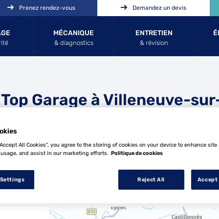
Prenez rendez-vous
Demandez un devis
AGE
MÉCANIQUE
ENTRETIEN
É
ité
& diagnostics
& révision
 Top Garage à Villeneuve-sur
okies
“Accept All Cookies”, you agree to the storing of cookies on your device to enhance site
 usage, and assist in our marketing efforts.
Politique de cookies
 Settings
Reject All
Accept 
8 Top Garage à Villeneuve-sur-Lot