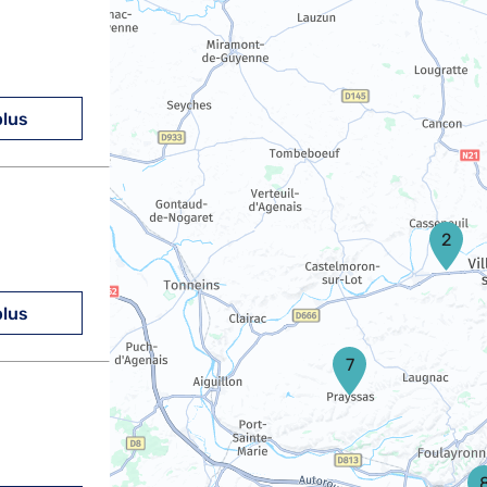
plus
2
plus
7