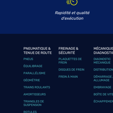
FRANZIN JUSTIN
6
104 ROUTE DU VIEUX CHENE
Rapidité et qualité
47500 CONDEZAYGUES
19.05
d'exécution
km
Fermé aujourd'hui
Téléphone
Voir 
GARAGE MARTINELLI
PNEUMATIQUE &
FREINAGE &
MÉCANIQUE
7
TENUE DE ROUTE
SÉCURITÉ
DIAGNOSTI
33 CHEMIN DES REMPARTS
PNEUS
PLAQUETTES DE
DIAGNOSTIC
47360 PRAYSSAS
20.3 km
FREIN
MÉCANIQUE
Fermé aujourd'hui
ÉQUILIBRAGE
DISQUES DE FREIN
DISTRIBUTIO
Téléphone
Voir 
PARALLÉLISME
FREIN À MAIN
DÉMARRAGE 
GÉOMÉTRIE
ALLUMAGE
TRAINS ROULANTS
EMBRAYAGE
GARAGE RYCKMAN AUTOMOBIL
8
AMORTISSEURS
BOÎTE DE VIT
50 Rue Pierre de Coubertin
TRIANGLES DE
ÉCHAPPEME
47240 BON-ENCONTRE
SUSPENSION
24.86
km
Fermé aujourd'hui
ROTULES