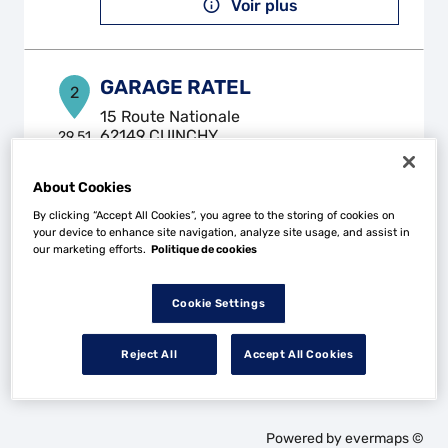
Voir plus
GARAGE RATEL
2
15 Route Nationale
62149 CUINCHY
29.51
km
Fermé aujourd'hui
Téléphone
About Cookies
By clicking “Accept All Cookies”, you agree to the storing of cookies on
Voir plus
your device to enhance site navigation, analyze site usage, and assist in
our marketing efforts.
Politique de cookies
Cookie Settings
Les Top Garage dans les villes à proximité
Reject All
Accept All Cookies
Trouver un Top Garage
Villeneuve-d'Ascq
Powered by
evermaps ©