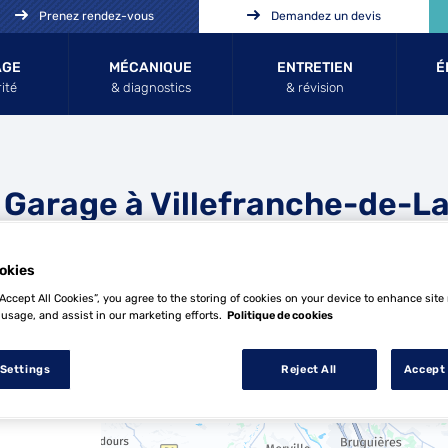
Prenez rendez-vous
Demandez un devis
AGE
MÉCANIQUE
ENTRETIEN
É
ité
& diagnostics
& révision
 Garage à Villefranche-de-L
uragais
okies
“Accept All Cookies”, you agree to the storing of cookies on your device to enhance site
 usage, and assist in our marketing efforts.
Politique de cookies
 Settings
Reject All
Accept 
5 Top Garage à Villefranche-de-Lauragai