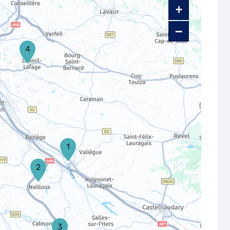
+
−
4
1
2
3