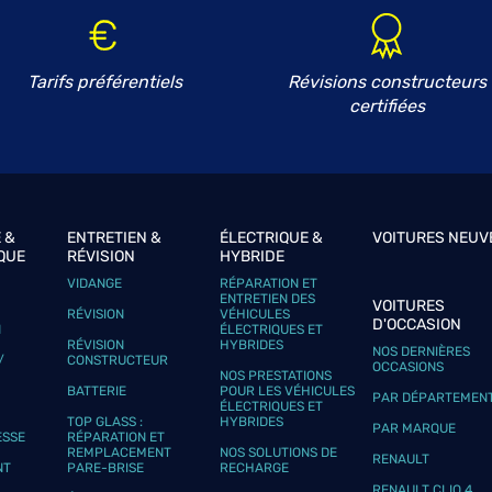
Tarifs préférentiels
Révisions constructeurs
certifiées
 &
ENTRETIEN &
ÉLECTRIQUE &
VOITURES NEUV
QUE
RÉVISION
HYBRIDE
VIDANGE
RÉPARATION ET
ENTRETIEN DES
VOITURES
RÉVISION
VÉHICULES
D'OCCASION
N
ÉLECTRIQUES ET
RÉVISION
HYBRIDES
NOS DERNIÈRES
/
CONSTRUCTEUR
OCCASIONS
NOS PRESTATIONS
BATTERIE
POUR LES VÉHICULES
PAR DÉPARTEMEN
ÉLECTRIQUES ET
TOP GLASS :
HYBRIDES
PAR MARQUE
ESSE
RÉPARATION ET
REMPLACEMENT
NOS SOLUTIONS DE
RENAULT
NT
PARE-BRISE
RECHARGE
RENAULT CLIO 4