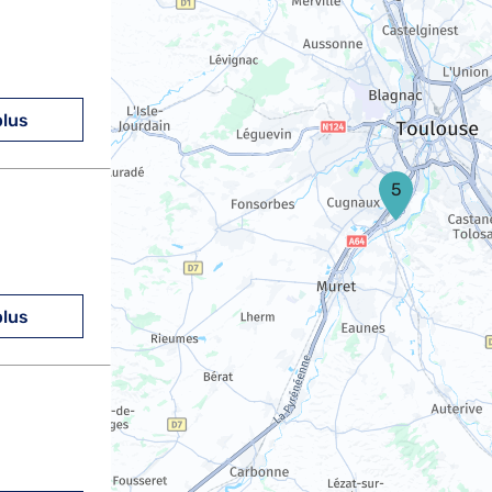
plus
5
plus