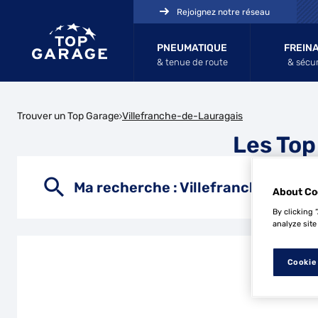
Rejoignez notre réseau
PNEUMATIQUE
FREIN
& tenue de route
& sécur
Trouver un Top Garage
Villefranche-de-Lauragais
Les Top
Ma recherche :
Villefranche-de-La
About Co
By clicking 
analyze site
Cookie