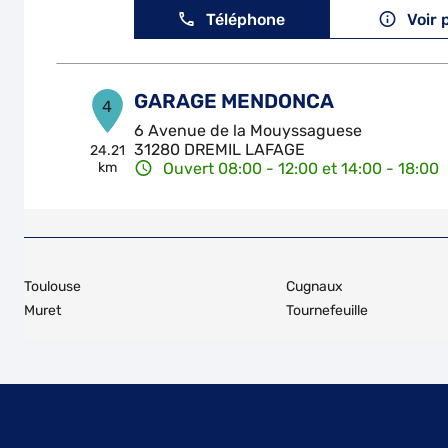
Téléphone
Voir 
GARAGE MENDONCA
4
6 Avenue de la Mouyssaguese
31280 DREMIL LAFAGE
24.21
km
Ouvert 08:00 - 12:00 et 14:00 - 18:00
Téléphone
Voir 
DELATRE ET FILS
5
Toulouse
Cugnaux
2 bis rue des Crouzelles
Muret
Tournefeuille
31120 PORTET SUR GARONNE
29.21
km
Ouvert 08:00 - 12:00 et 14:00 - 18:00
Téléphone
Voir 