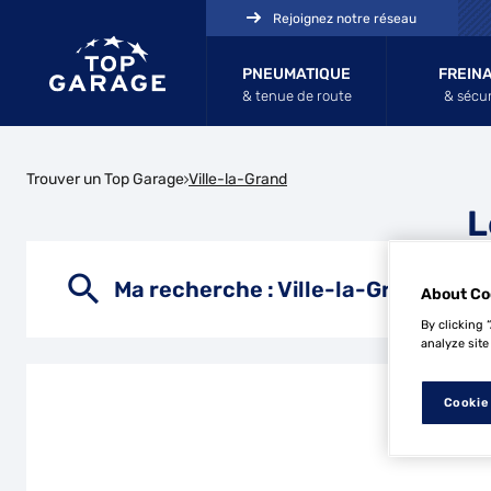
Rejoignez notre réseau
PNEUMATIQUE
FREIN
& tenue de route
& sécur
Trouver un Top Garage
Ville-la-Grand
L
Ma recherche :
Ville-la-Grand
About Co
By clicking 
analyze site
Cookie