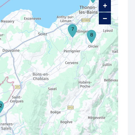
+
−
7
8
2