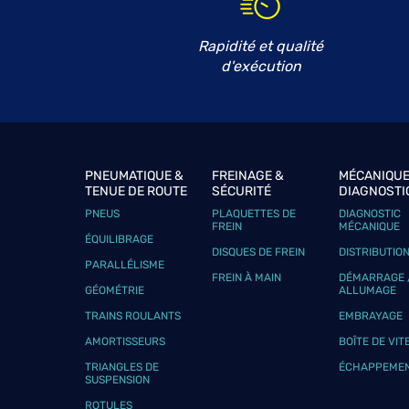
CARROSSERIE VINET
6
656 Route DE DIVONNE
Rapidité et qualité
01220 GRILLY
18.04
d'exécution
km
Fermé aujourd'hui
Téléphone
Voir 
MCA
PNEUMATIQUE &
FREINAGE &
MÉCANIQUE
7
TENUE DE ROUTE
SÉCURITÉ
DIAGNOSTI
2380 RTE DEPARTEMENTALE 903
PNEUS
PLAQUETTES DE
DIAGNOSTIC
74200 ALLINGES
20.12
FREIN
MÉCANIQUE
km
Fermé aujourd'hui
ÉQUILIBRAGE
DISQUES DE FREIN
DISTRIBUTIO
Téléphone
Voir 
PARALLÉLISME
FREIN À MAIN
DÉMARRAGE 
GÉOMÉTRIE
ALLUMAGE
TRAINS ROULANTS
EMBRAYAGE
ANP
8
AMORTISSEURS
BOÎTE DE VIT
180 Chemin des Marquisats
TRIANGLES DE
ÉCHAPPEME
74550 ORCIER
SUSPENSION
22.13
km
Fermé aujourd'hui
ROTULES