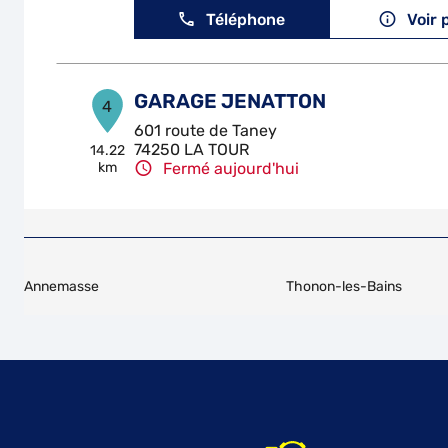
Téléphone
Voir 
GARAGE JENATTON
4
601 route de Taney
74250 LA TOUR
14.22
km
Fermé aujourd'hui
Téléphone
Voir 
M.V. AUTO
5
Annemasse
Thonon-les-Bains
32 Rte De La Salette
74160 NEYDENS
15.25
km
Fermé aujourd'hui
Téléphone
Voir 