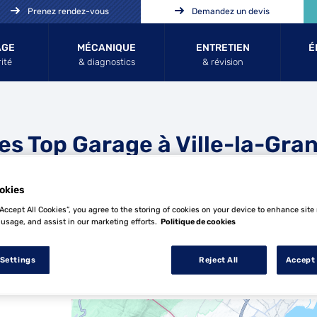
Prenez rendez-vous
Demandez un devis
AGE
MÉCANIQUE
ENTRETIEN
É
ité
& diagnostics
& révision
es Top Garage à Ville-la-Gra
okies
“Accept All Cookies”, you agree to the storing of cookies on your device to enhance site
 usage, and assist in our marketing efforts.
Politique de cookies
 Settings
Reject All
Accept 
9 Top Garage à Ville-la-Grand