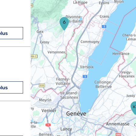
6
plus
plus
x