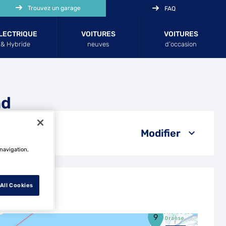
Trouvez un garage
FAQ
LECTRIQUE
VOITURES
VOITURES
& Hybride
neuves
d’occasion
nd
Modifier
 navigation,
All Cookies
9