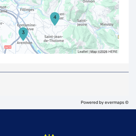
4
3
Leaflet
| Map ©2026
HERE
Powered by
evermaps ©