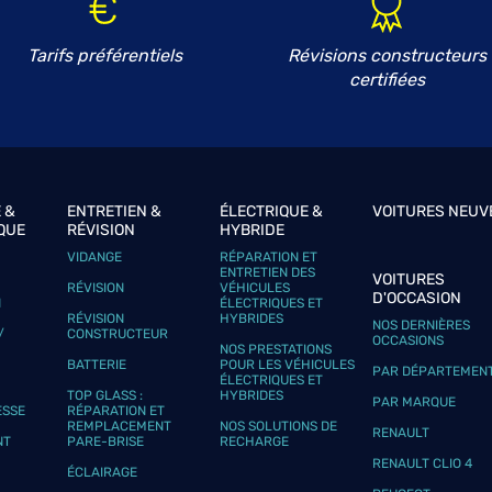
Tarifs préférentiels
Révisions constructeurs
certifiées
plus
 &
ENTRETIEN &
ÉLECTRIQUE &
VOITURES NEUV
QUE
RÉVISION
HYBRIDE
VIDANGE
RÉPARATION ET
ENTRETIEN DES
VOITURES
RÉVISION
VÉHICULES
D'OCCASION
N
ÉLECTRIQUES ET
plus
RÉVISION
HYBRIDES
NOS DERNIÈRES
/
CONSTRUCTEUR
OCCASIONS
NOS PRESTATIONS
BATTERIE
POUR LES VÉHICULES
PAR DÉPARTEMEN
ÉLECTRIQUES ET
TOP GLASS :
HYBRIDES
PAR MARQUE
ESSE
RÉPARATION ET
REMPLACEMENT
NOS SOLUTIONS DE
RENAULT
NT
PARE-BRISE
RECHARGE
RENAULT CLIO 4
ÉCLAIRAGE