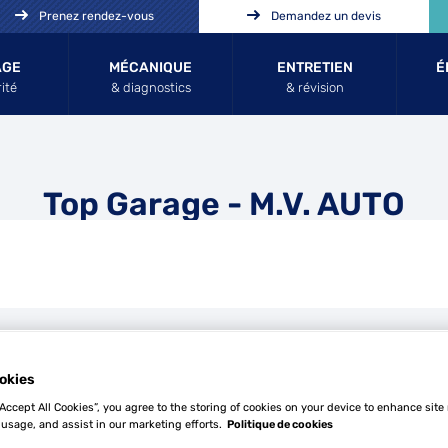
Prenez rendez-vous
Demandez un devis
AGE
MÉCANIQUE
ENTRETIEN
É
ité
& diagnostics
& révision
Top Garage - M.V. AUTO
Tél
okies
“Accept All Cookies”, you agree to the storing of cookies on your device to enhance site
 usage, and assist in our marketing efforts.
Politique de cookies
Demande