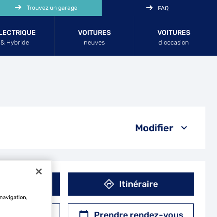
Trouvez un garage
FAQ
LECTRIQUE
VOITURES
VOITURES
& Hybride
neuves
d’occasion
Modifier
éphone
Itinéraire
 navigation,
r un devis
Prendre rendez-vous