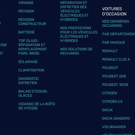
VIDANGE
RÉPARATION ET
ENTRETIEN DES
VOITURES
RÉVISION
VÉHICULES
D'OCCASION
N
ÉLECTRIQUES ET
RÉVISION
HYBRIDES
NOS DERNIÈRES
/
CONSTRUCTEUR
OCCASIONS
NOS PRESTATIONS
BATTERIE
POUR LES VÉHICULES
PAR DÉPARTEMEN
ÉLECTRIQUES ET
TOP GLASS :
HYBRIDES
PAR MARQUE
ESSE
RÉPARATION ET
REMPLACEMENT
NOS SOLUTIONS DE
RENAULT
NT
PARE-BRISE
RECHARGE
RENAULT CLIO 4
ÉCLAIRAGE
PEUGEOT
CLIMATISATION
PEUGEOT 208
DIAGNOSTIC
ENTRETIEN
PEUGEOT 3008
BALAIS D’ESSUIE-
CITROËN
GLACES
CITROËN C3
VIDANGE DE LA BOÎTE
DE VITESSE
DACIA
DACIA SANDERO
VOLSKWAGEN