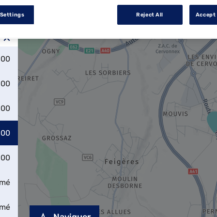
 Settings
Reject All
Accept 
:00
:00
:00
:00
:00
rmé
rmé