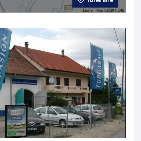
Itinéraire
Leaflet
| Map ©2026
HERE