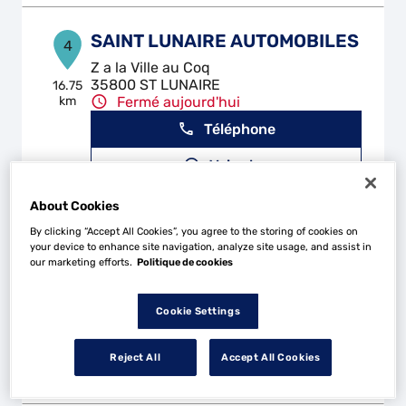
SAINT LUNAIRE AUTOMOBILES
4
Z a la Ville au Coq
35800 ST LUNAIRE
16.75
km
Fermé aujourd'hui
Téléphone
Voir plus
About Cookies
By clicking “Accept All Cookies”, you agree to the storing of cookies on
AUTO SERVICES
5
your device to enhance site navigation, analyze site usage, and assist in
our marketing efforts.
Politique de cookies
8 B Rue du Marche
35350 LA GOUESNIERE
17.08
km
Fermé aujourd'hui
Cookie Settings
Téléphone
Reject All
Accept All Cookies
Voir plus