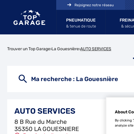
Rejoignez notre réseau
PNEUMATIQUE
FREIN
& tenue de route
& sécur
Trouver un Top Garage
La Gouesnière
AUTO SERVICES
Ma recherche :
La Gouesnière
AUTO SERVICES
About Co
By clicking 
8 B Rue du Marche
analyze site
35350 LA GOUESNIERE