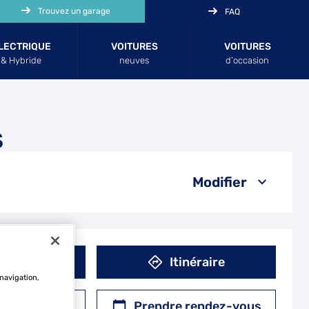
Trouvez un garage
FAQ
LECTRIQUE
VOITURES
VOITURES
& Hybride
neuves
d’occasion
S
Modifier
éphone
Itinéraire
 navigation,
r un devis
Prendre rendez-vous