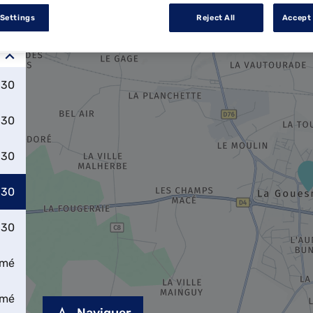
 Settings
Reject All
Accept 
:30
:30
:30
:30
:30
rmé
rmé