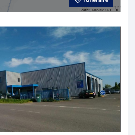
Itinéraire
Leaflet
| Map ©2026
HERE