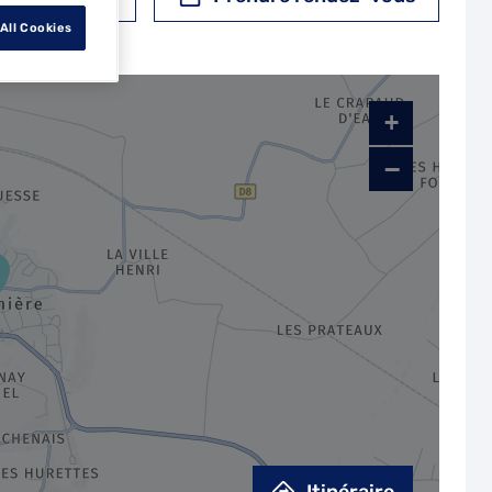
All Cookies
+
−