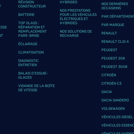
RÉVISION
HYBRIDES
NOS DERNIÈRES
/
CONSTRUCTEUR
OCCASIONS
NOS PRESTATIONS
BATTERIE
POUR LES VÉHICULES
PAR DÉPARTEMEN
ÉLECTRIQUES ET
TOP GLASS :
HYBRIDES
PAR MARQUE
ESSE
RÉPARATION ET
REMPLACEMENT
NOS SOLUTIONS DE
RENAULT
NT
PARE-BRISE
RECHARGE
RENAULT CLIO 4
ÉCLAIRAGE
PEUGEOT
CLIMATISATION
PEUGEOT 208
DIAGNOSTIC
ENTRETIEN
PEUGEOT 3008
BALAIS D’ESSUIE-
CITROËN
GLACES
CITROËN C3
VIDANGE DE LA BOÎTE
DE VITESSE
DACIA
DACIA SANDERO
VOLSKWAGEN
VÉHICULES DIESEL
VÉHICULES ESSEN
VÉHICULES HYBRI