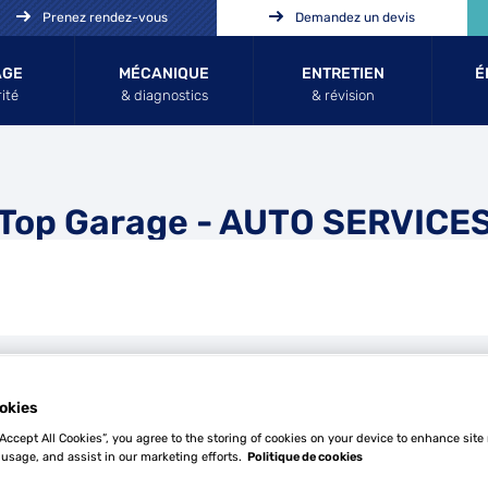
Prenez rendez-vous
Demandez un devis
AGE
MÉCANIQUE
ENTRETIEN
É
ité
& diagnostics
& révision
Top Garage - AUTO SERVICE
okies
Tél
“Accept All Cookies”, you agree to the storing of cookies on your device to enhance site
 usage, and assist in our marketing efforts.
Politique de cookies
Demande