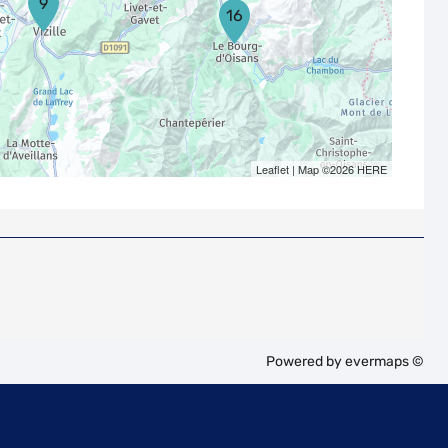
9
16
Leaflet
| Map ©2026
HERE
Powered by
evermaps ©