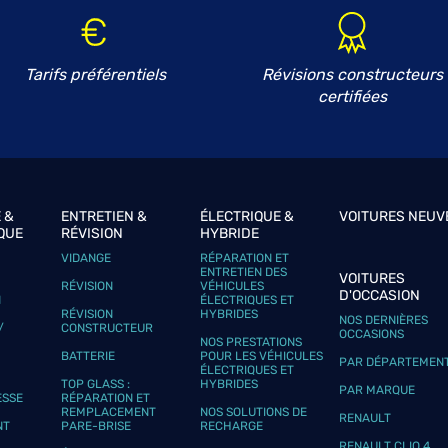
Tarifs préférentiels
Révisions constructeurs
certifiées
plus
 &
ENTRETIEN &
ÉLECTRIQUE &
VOITURES NEUV
QUE
RÉVISION
HYBRIDE
VIDANGE
RÉPARATION ET
ENTRETIEN DES
VOITURES
plus
RÉVISION
VÉHICULES
D'OCCASION
N
ÉLECTRIQUES ET
RÉVISION
HYBRIDES
NOS DERNIÈRES
/
CONSTRUCTEUR
OCCASIONS
NOS PRESTATIONS
BATTERIE
POUR LES VÉHICULES
PAR DÉPARTEMEN
ÉLECTRIQUES ET
TOP GLASS :
HYBRIDES
PAR MARQUE
ESSE
RÉPARATION ET
REMPLACEMENT
NOS SOLUTIONS DE
RENAULT
NT
PARE-BRISE
RECHARGE
RENAULT CLIO 4