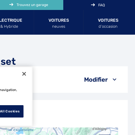
Trouvez un garage
FAQ
LECTRIQUE
VOITURES
VOITURES
& Hybride
neuves
d’occasion
iset
Modifier
 navigation,
All Cookies