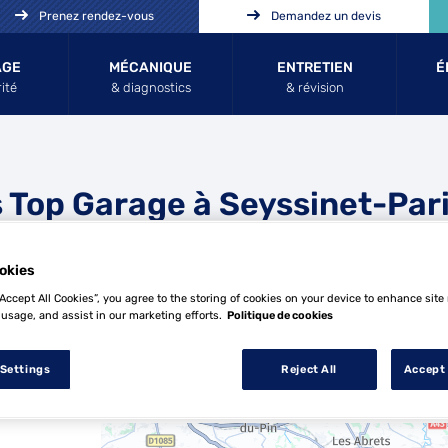
Prenez rendez-vous
Demandez un devis
AGE
MÉCANIQUE
ENTRETIEN
É
ité
& diagnostics
& révision
 Top Garage à Seyssinet-Par
okies
“Accept All Cookies”, you agree to the storing of cookies on your device to enhance site
 usage, and assist in our marketing efforts.
Politique de cookies
 Settings
Reject All
Accept 
17 Top Garage à Seyssinet-Pariset