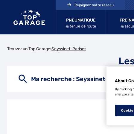
Rejoignez notre réseau
PNEUMATIQUE
FREIN
& tenue de route
& sécur
Trouver un Top Garage
Seyssinet-Pariset
Les
Ma recherche :
Seyssinet-Pariset
About Co
By clicking 
analyze site
Cookie