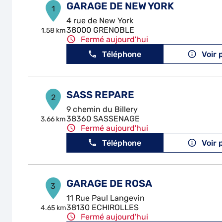
GARAGE DE NEW YORK
1
4 rue de New York
38000 GRENOBLE
1.58 km
Fermé aujourd'hui
Téléphone
Voir 
SASS REPARE
2
9 chemin du Billery
38360 SASSENAGE
3.66 km
Fermé aujourd'hui
Téléphone
Voir 
GARAGE DE ROSA
3
11 Rue Paul Langevin
38130 ECHIROLLES
4.65 km
Fermé aujourd'hui