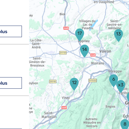
plus
17
13
14
6
12
plus
x3
8