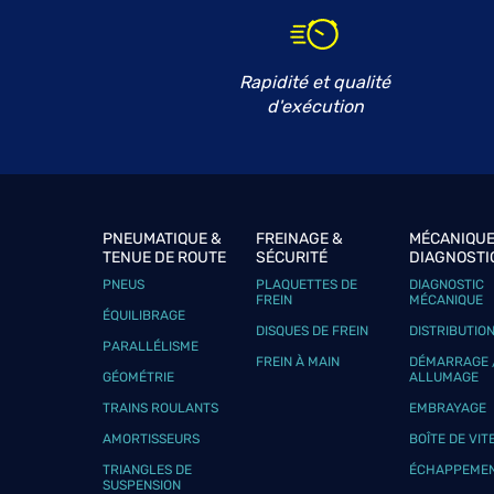
GAMA'SHOW
6
511 AVENUE DE SAINT JEAN
38360 NOYAREY
8.57 km
Rapidité et qualité
Fermé aujourd'hui
d'exécution
Téléphone
Voir 
GARAGE AUTO'NAUTIC
7
PNEUMATIQUE &
FREINAGE &
MÉCANIQUE
1 Chemin de Saint Martin
TENUE DE ROUTE
SÉCURITÉ
DIAGNOSTI
38240 MEYLAN
8.93 km
Fermé aujourd'hui
PNEUS
PLAQUETTES DE
DIAGNOSTIC
FREIN
MÉCANIQUE
Téléphone
Voir 
ÉQUILIBRAGE
DISQUES DE FREIN
DISTRIBUTIO
PARALLÉLISME
FREIN À MAIN
DÉMARRAGE 
GÉOMÉTRIE
ALLUMAGE
RESTOR AUTO 38
TRAINS ROULANTS
EMBRAYAGE
8
46 Rue du Peuil
AMORTISSEURS
BOÎTE DE VIT
38760 VARCES ALLIERES ET RISSET
9.97 km
TRIANGLES DE
ÉCHAPPEME
Fermé aujourd'hui
SUSPENSION