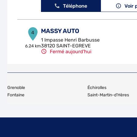
Téléphone
Voir 
MASSY AUTO
4
1 Impasse Henri Barbusse
38120 SAINT-EGREVE
6.24 km
Fermé aujourd'hui
Téléphone
Voir 
MASSY AUTO
5
Grenoble
Échirolles
1 Impasse Henri Barbusse
Fontaine
Saint-Martin-d'Hères
38120 SAINT-EGREVE
6.24 km
Fermé aujourd'hui
Téléphone
Voir 