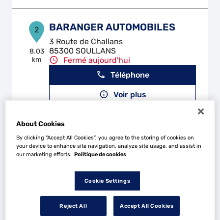
BARANGER AUTOMOBILES
2
3 Route de Challans
85300 SOULLANS
8.03
km
Fermé aujourd'hui
Téléphone
Voir plus
About Cookies
L'ATELIER AUTO'MOBILE DU
3
By clicking “Accept All Cookies”, you agree to the storing of cookies on
TENU
your device to enhance site navigation, analyze site usage, and assist in
our marketing efforts.
Politique de cookies
18.14
3 Place du Port
km
44270 MACHECOUL-SAINT-MEME
Fermé aujourd'hui
Cookie Settings
Téléphone
Reject All
Accept All Cookies
Voir plus