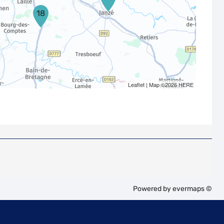
18
Leaflet
| Map ©2026
HERE
Powered by
evermaps ©