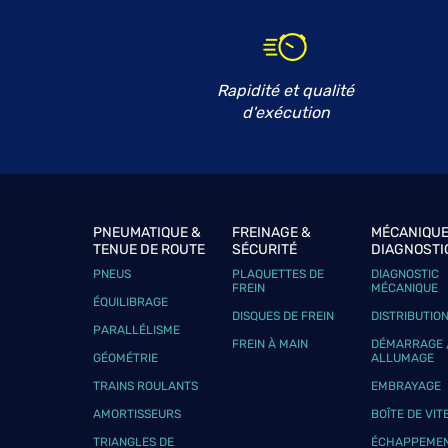
ROYAL CARS
6
22 Rue Louis Delourmel
35230 NOYAL-CHATILLON-SUR-SEICHE
8.63 km
Fermé actuellement
Rapidité et qualité
Voir plus
d'exécution
JLS CARROSSERIE
7
ZA Le clos carré
PNEUMATIQUE &
FREINAGE &
MÉCANIQUE
35250 ST SULPICE LA FORET
9.69 km
TENUE DE ROUTE
SÉCURITÉ
DIAGNOSTI
Fermé actuellement
PNEUS
PLAQUETTES DE
DIAGNOSTIC
Téléphone
Voir 
FREIN
MÉCANIQUE
ÉQUILIBRAGE
DISQUES DE FREIN
DISTRIBUTIO
PARALLÉLISME
FREIN À MAIN
DÉMARRAGE 
GÉOMÉTRIE
ALLUMAGE
GARAGE MATHIEU EVEN
8
TRAINS ROULANTS
EMBRAYAGE
1, rue Laennec
AMORTISSEURS
BOÎTE DE VIT
35250 MOUAZE
10.29
km
Fermé actuellement
TRIANGLES DE
ÉCHAPPEME