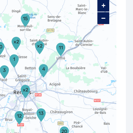
+
−
15
x2
x2
0
11
1
4
3
x2
13
12
20