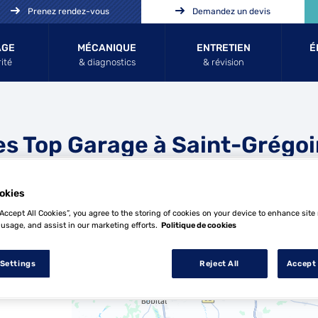
Prenez rendez-vous
Demandez un devis
AGE
MÉCANIQUE
ENTRETIEN
É
ité
& diagnostics
& révision
es Top Garage à Saint-Grégoi
okies
“Accept All Cookies”, you agree to the storing of cookies on your device to enhance site
 usage, and assist in our marketing efforts.
Politique de cookies
 Settings
Reject All
Accept 
24 Top Garage à Saint-Grégoire