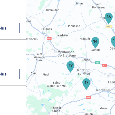
16
plus
1
14
19
plus
17