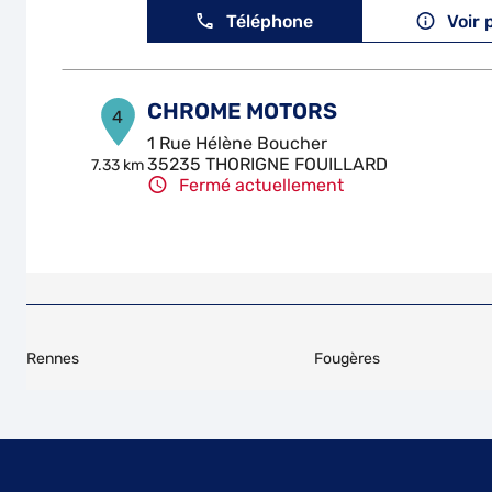
Téléphone
Voir 
CHROME MOTORS
4
1 Rue Hélène Boucher
35235 THORIGNE FOUILLARD
7.33 km
Fermé actuellement
Téléphone
Voir 
TOP DEPANNAGE
5
ZA Les Olivettes
Rennes
Fougères
35520 MELESSE
8.62 km
Fermé actuellement
Téléphone
Voir 