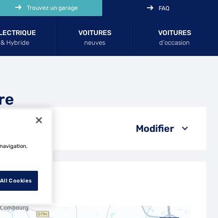
Trouvez un garage
FAQ
LECTRIQUE
VOITURES
VOITURES
& Hybride
neuves
d’occasion
re
Modifier
 navigation,
All Cookies