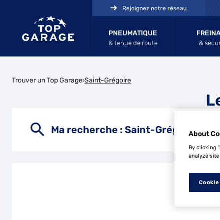
Rejoignez notre réseau
PNEUMATIQUE
FREIN
& tenue de route
& sécur
Trouver un Top Garage
Saint-Grégoire
L
Ma recherche :
Saint-Grégoire
About Co
By clicking 
analyze site
Cookie