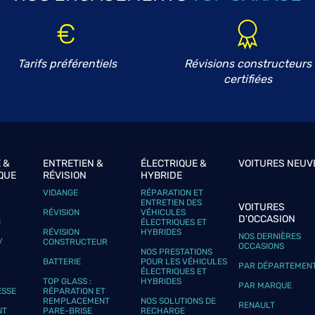
Tarifs préférentiels
Révisions constructeurs
certifiées
 &
ENTRETIEN &
ÉLECTRIQUE &
VOITURES NEUV
QUE
RÉVISION
HYBRIDE
VIDANGE
RÉPARATION ET
plus
ENTRETIEN DES
VOITURES
RÉVISION
VÉHICULES
D'OCCASION
N
ÉLECTRIQUES ET
RÉVISION
HYBRIDES
NOS DERNIÈRES
/
CONSTRUCTEUR
OCCASIONS
NOS PRESTATIONS
BATTERIE
POUR LES VÉHICULES
PAR DÉPARTEMEN
ÉLECTRIQUES ET
TOP GLASS :
HYBRIDES
PAR MARQUE
ESSE
RÉPARATION ET
REMPLACEMENT
NOS SOLUTIONS DE
RENAULT
NT
PARE-BRISE
RECHARGE