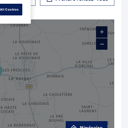
All Cookies
+
−