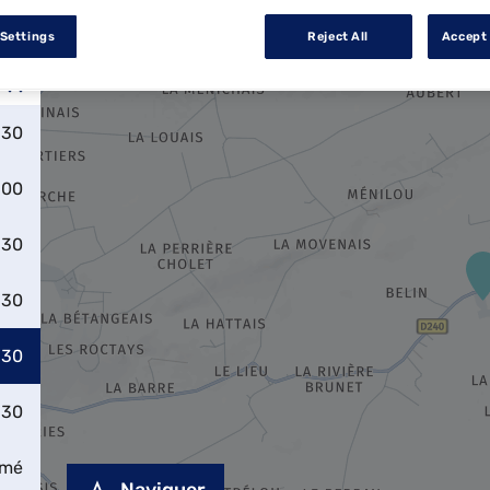
 Settings
Reject All
Accept 
:30
:00
:30
:30
:30
:30
rmé