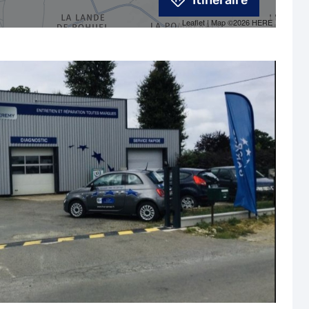
Itinéraire
Leaflet
| Map ©2026
HERE