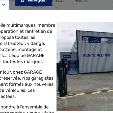
Naviguer
le multimarques, membre
aration et l'entretien de
ropose toutes les
constructeur, vidange,
batterie, montage et
s... L'équipe GARAGE
e toutes les marques.
ier jour, chez GARAGE
réservée. Nos garagistes
ement formés aux nouvelles
 de véhicules. Les
pectées.
répondre à l'ensemble de