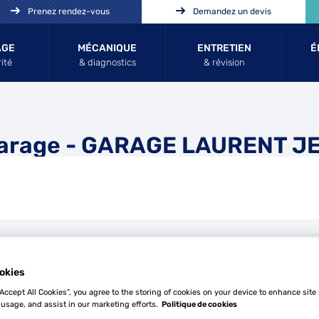
Prenez rendez-vous
Demandez un devis
AGE
MÉCANIQUE
ENTRETIEN
É
ité
& diagnostics
& révision
Garage - GARAGE LAURENT J
Tél
okies
“Accept All Cookies”, you agree to the storing of cookies on your device to enhance site
 usage, and assist in our marketing efforts.
Politique de cookies
Demande