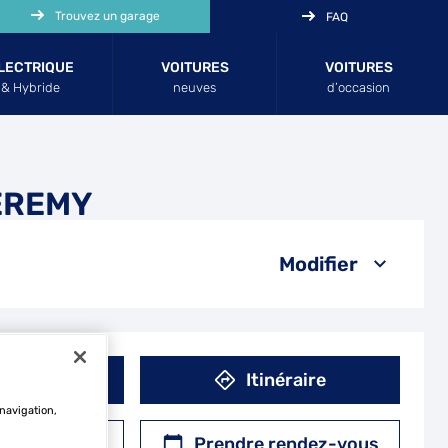
Trouvez un garage
FAQ
LECTRIQUE
VOITURES
VOITURES
& Hybride
neuves
d’occasion
EREMY
Modifier
éphone
Itinéraire
 navigation,
r un devis
Prendre rendez-vous