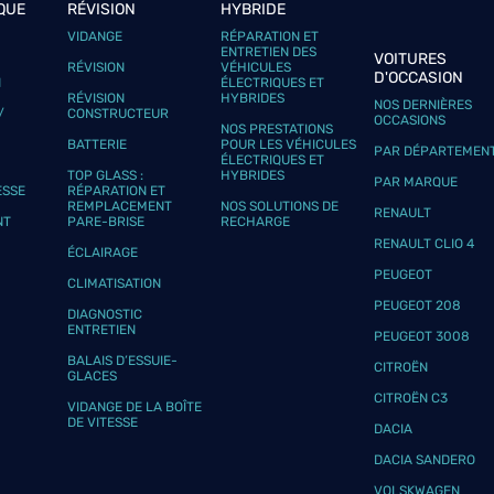
QUE
RÉVISION
HYBRIDE
VIDANGE
RÉPARATION ET
ENTRETIEN DES
VOITURES
RÉVISION
VÉHICULES
D'OCCASION
N
ÉLECTRIQUES ET
RÉVISION
HYBRIDES
NOS DERNIÈRES
/
CONSTRUCTEUR
OCCASIONS
NOS PRESTATIONS
BATTERIE
POUR LES VÉHICULES
PAR DÉPARTEMEN
ÉLECTRIQUES ET
TOP GLASS :
HYBRIDES
PAR MARQUE
ESSE
RÉPARATION ET
REMPLACEMENT
NOS SOLUTIONS DE
RENAULT
NT
PARE-BRISE
RECHARGE
RENAULT CLIO 4
ÉCLAIRAGE
PEUGEOT
CLIMATISATION
PEUGEOT 208
DIAGNOSTIC
ENTRETIEN
PEUGEOT 3008
BALAIS D’ESSUIE-
CITROËN
GLACES
CITROËN C3
VIDANGE DE LA BOÎTE
DE VITESSE
DACIA
DACIA SANDERO
VOLSKWAGEN