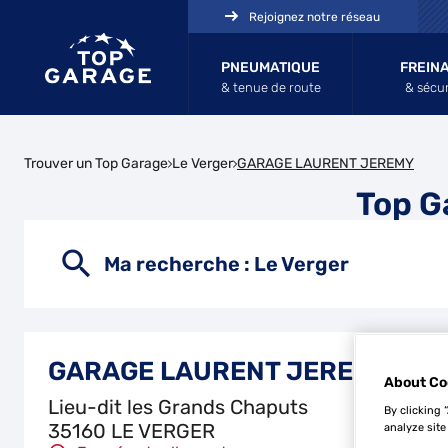
Rejoignez notre réseau
PNEUMATIQUE
FREIN
& tenue de route
& sécur
Trouver un Top Garage
Le Verger
GARAGE LAURENT JEREMY
Top 
Ma recherche :
Le Verger
GARAGE LAURENT JEREMY
About Co
Lieu-dit les Grands Chaputs
By clicking 
35160 LE VERGER
analyze site