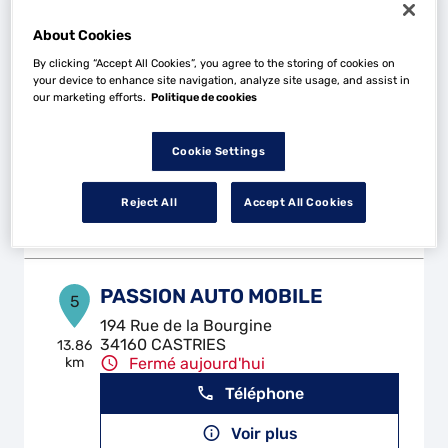
About Cookies
By clicking “Accept All Cookies”, you agree to the storing of cookies on
SG AUTO
your device to enhance site navigation, analyze site usage, and assist in
4
our marketing efforts.
Politique de cookies
7 Zae de la Liquiere
34380 ST MARTIN DE LONDRES
11.2 km
Fermé aujourd'hui
Cookie Settings
Téléphone
Reject All
Accept All Cookies
Voir plus
PASSION AUTO MOBILE
5
194 Rue de la Bourgine
34160 CASTRIES
13.86
km
Fermé aujourd'hui
Téléphone
Voir plus