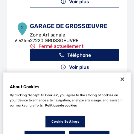
Voir plus
GARAGE DE GROSSŒUVRE
2
Zone Artisanale
27220 GROSSOEUVRE
6.62 km
Fermé actuellement
Téléphone
Voir plus
About Cookies
H'EURAUTO PACY
3
By clicking “Accept All Cookies”, you agree to the storing of cookies on
Rue Du 18 Juin 1940
your device to enhance site navigation, analyze site usage, and assist in
our marketing efforts.
Politique de cookies
27120 PACY SUR EURE
14.54
km
Fermé aujourd'hui
Téléphone
Cookie Settings
Voir plus