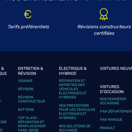
Tarifs préférentiels
Révisions constructeurs
plus
certifiées
 &
ENTRETIEN &
ÉLECTRIQUE &
VOITURES NEUV
QUE
RÉVISION
HYBRIDE
VIDANGE
RÉPARATION ET
plus
ENTRETIEN DES
VOITURES
RÉVISION
VÉHICULES
D'OCCASION
N
ÉLECTRIQUES ET
RÉVISION
HYBRIDES
NOS DERNIÈRES
/
CONSTRUCTEUR
OCCASIONS
NOS PRESTATIONS
BATTERIE
POUR LES VÉHICULES
PAR DÉPARTEMEN
ÉLECTRIQUES ET
TOP GLASS :
HYBRIDES
PAR MARQUE
ESSE
RÉPARATION ET
REMPLACEMENT
NOS SOLUTIONS DE
RENAULT
NT
PARE-BRISE
RECHARGE