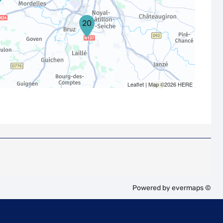
20
Leaflet
| Map ©2026
HERE
Powered by
evermaps ©