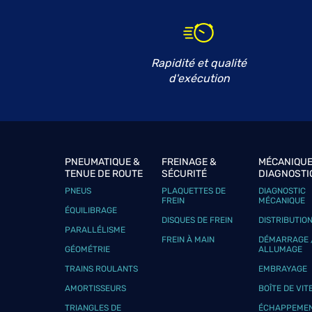
GARAGE DES LONGRAIS
6
RTE DU MEUBLE
35760 SAINT-GREGOIRE
13.22
km
Ouvert 08:00 - 12:00 et 13:30 - 19:00
Rapidité et qualité
Téléphone
Voir 
d'exécution
DESIGN CARROSSERIE
7
4 Rue des Artisans
PNEUMATIQUE &
FREINAGE &
MÉCANIQUE
35520 MONTREUIL LE GAST
13.26
TENUE DE ROUTE
SÉCURITÉ
DIAGNOSTI
km
Fermé aujourd'hui
PNEUS
PLAQUETTES DE
DIAGNOSTIC
Téléphone
Voir 
FREIN
MÉCANIQUE
ÉQUILIBRAGE
DISQUES DE FREIN
DISTRIBUTIO
PARALLÉLISME
FREIN À MAIN
DÉMARRAGE 
GÉOMÉTRIE
ALLUMAGE
GARAGE NOGUES
8
TRAINS ROULANTS
EMBRAYAGE
57 rue de Monfort
AMORTISSEURS
BOÎTE DE VIT
35750 IFFENDIC
13.63
km
Ouvert 08:00 - 12:30 et 14:00 - 18:00
TRIANGLES DE
ÉCHAPPEME