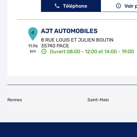
Téléphone
Voir 
AJT AUTOMOBILES
4
8 RUE LOUIS ET JULIEN BOUTIN
35740 PACE
11.96
km
Ouvert 08:00 - 12:00 et 14:00 - 19:00
Téléphone
Voir 
GARAGE DE PLOUASNE
5
5 Rue de la Croix Blanche
Rennes
Saint-Malo
22830 PLOUASNE
13.06
km
Ouvert 09:00 - 12:30 et 14:00 - 18:30
Téléphone
Voir 