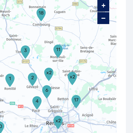
+
18
−
11
3
x2
x2
2
1
6
17
4
x2
0