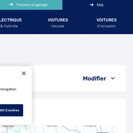
Trouvez un garage
FAQ
LECTRIQUE
VOITURES
VOITURES
& Hybride
neuves
d’occasion
Modifier
 navigation,
All Cookies