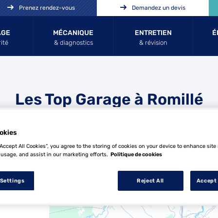
Prenez rendez-vous
Demandez un devis
AGE
MÉCANIQUE
ENTRETIEN
É
ité
& diagnostics
& révision
Les Top Garage à Romillé
okies
“Accept All Cookies”, you agree to the storing of cookies on your device to enhance site
 usage, and assist in our marketing efforts.
Politique de cookies
 Settings
Reject All
Accept 
24 Top Garage à Romillé