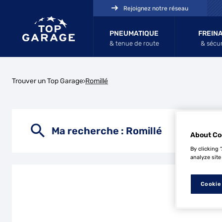
Rejoignez notre réseau
PNEUMATIQUE
FREIN
& tenue de route
& sécur
Trouver un Top Garage
Romillé
Ma recherche :
Romillé
About Co
By clicking 
analyze site
Cookie