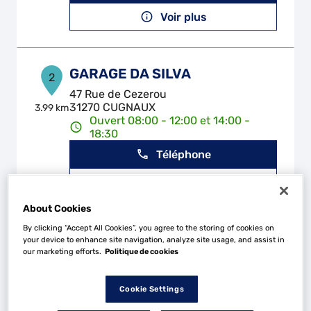
Voir plus
GARAGE DA SILVA
2
47 Rue de Cezerou
31270 CUGNAUX
3.99 km
Ouvert 08:00 - 12:00 et 14:00 -
18:30
Téléphone
Voir plus
About Cookies
By clicking “Accept All Cookies”, you agree to the storing of cookies on
DELATRE ET FILS
your device to enhance site navigation, analyze site usage, and assist in
3
our marketing efforts.
Politique de cookies
2 bis rue des Crouzelles
31120 PORTET SUR GARONNE
9.81 km
Ouvert 08:00 - 12:00 et 14:00 -
Cookie Settings
18:00