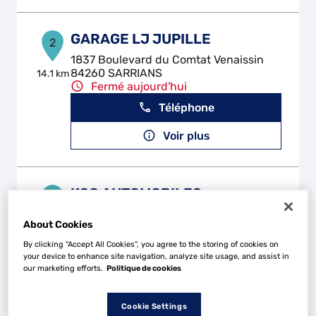
GARAGE LJ JUPILLE
2
1837 Boulevard du Comtat Venaissin
84260 SARRIANS
14.1 km
Fermé aujourd'hui
Téléphone
Voir plus
KSC AUTOMOBILES
3
Route de Bouchet
About Cookies
26790 SUZE LA ROUSSE
17.3 km
Fermé aujourd'hui
By clicking “Accept All Cookies”, you agree to the storing of cookies on
your device to enhance site navigation, analyze site usage, and assist in
Téléphone
our marketing efforts.
Politique de cookies
Voir plus
Cookie Settings