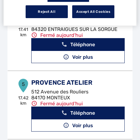
Reject All
Accept All Cookies
GARAGE PATELLARO
4
240 Avenue de la Republique
84320 ENTRAIGUES SUR LA SORGUE
17.41
km
Fermé aujourd'hui
Téléphone
Voir plus
PROVENCE ATELIER
5
512 Avenue des Rouliers
84170 MONTEUX
17.42
km
Fermé aujourd'hui
Téléphone
Voir plus