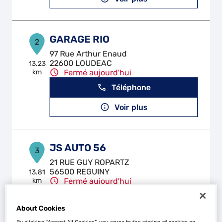
GARAGE RIO
2
97 Rue Arthur Enaud
22600 LOUDEAC
13.23
km
Fermé aujourd'hui
Téléphone
Voir plus
JS AUTO 56
3
21 RUE GUY ROPARTZ
56500 REGUINY
13.81
km
Fermé aujourd'hui
Téléphone
About Cookies
Voir plus
By clicking “Accept All Cookies”, you agree to the storing of cookies on