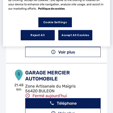
your device to enhance site navigation, analyze site usage, and assist in
our marketing efforts.
Politique de cookies
MECA AUTO
4
Cookie Settings
La Madeleine
56500 MOREAC
19.57
km
Fermé aujourd'hui
Reject All
Accept All Cookies
Téléphone
Voir plus
GARAGE MERCIER
5
AUTOMOBILE
21.48
Zone Artisanale du Maigris
km
56420 BULEON
Fermé aujourd'hui
Téléphone