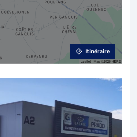
Itinéraire
Leaflet
| Map ©2026
HERE