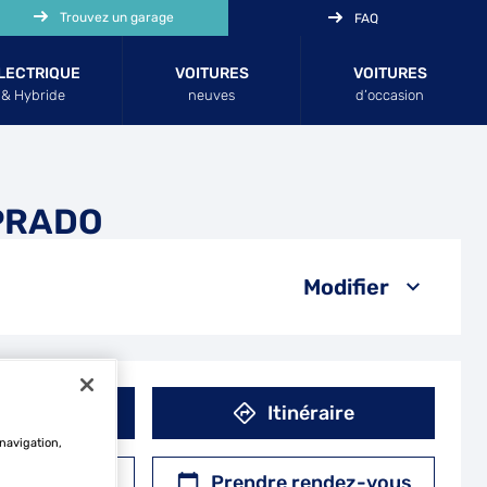
Trouvez un garage
FAQ
LECTRIQUE
VOITURES
VOITURES
& Hybride
neuves
d’occasion
 PRADO
Modifier
éphone
Itinéraire
 navigation,
r un devis
Prendre rendez-vous