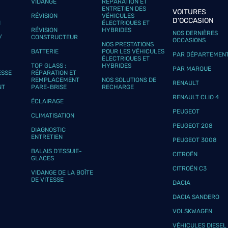
VIDANGE
RÉPARATION ET
ENTRETIEN DES
VOITURES
RÉVISION
VÉHICULES
D'OCCASION
N
ÉLECTRIQUES ET
RÉVISION
HYBRIDES
NOS DERNIÈRES
/
CONSTRUCTEUR
OCCASIONS
NOS PRESTATIONS
BATTERIE
POUR LES VÉHICULES
PAR DÉPARTEMEN
ÉLECTRIQUES ET
TOP GLASS :
HYBRIDES
PAR MARQUE
ESSE
RÉPARATION ET
REMPLACEMENT
NOS SOLUTIONS DE
RENAULT
NT
PARE-BRISE
RECHARGE
RENAULT CLIO 4
ÉCLAIRAGE
PEUGEOT
CLIMATISATION
PEUGEOT 208
DIAGNOSTIC
ENTRETIEN
PEUGEOT 3008
BALAIS D’ESSUIE-
CITROËN
GLACES
CITROËN C3
VIDANGE DE LA BOÎTE
DE VITESSE
DACIA
DACIA SANDERO
VOLSKWAGEN
VÉHICULES DIESEL