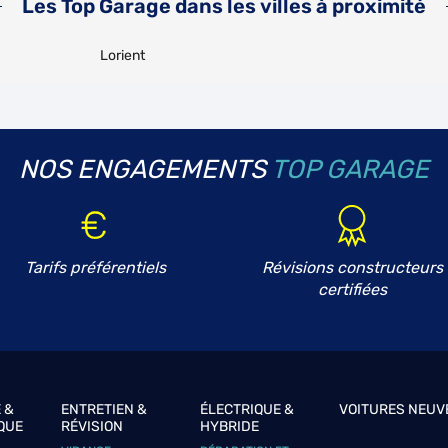
Les Top Garage dans les villes à proximité
Lorient
NOS ENGAGEMENTS
TOP GARAGE
Tarifs préférentiels
Révisions constructeurs
certifiées
 &
ENTRETIEN &
ÉLECTRIQUE &
VOITURES NEUV
QUE
RÉVISION
HYBRIDE