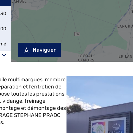
:30
:00
rmé
Naviguer
le multimarques, membre
aration et l'entretien de
ose toutes les prestations
, vidange, freinage,
, montage et démontage des
e GARAGE STEPHANE PRADO
s.