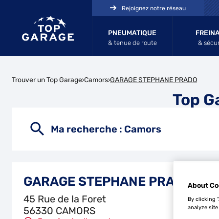
Rejoignez notre réseau
PNEUMATIQUE
FREIN
& tenue de route
& sécur
Trouver un Top Garage
Camors
GARAGE STEPHANE PRADO
Top G
Ma recherche :
Camors
GARAGE STEPHANE PRADO
About Co
45 Rue de la Foret
By clicking 
analyze site
56330 CAMORS