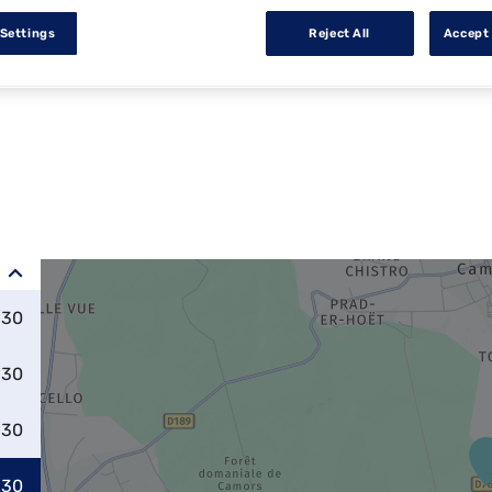
 Settings
Reject All
Accept 
:30
:30
:30
:30