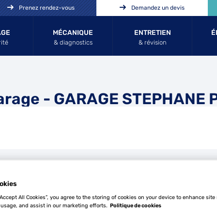
Prenez rendez-vous
Demandez un devis
AGE
MÉCANIQUE
ENTRETIEN
É
ité
& diagnostics
& révision
arage - GARAGE STEPHANE
Tél
okies
“Accept All Cookies”, you agree to the storing of cookies on your device to enhance site
 usage, and assist in our marketing efforts.
Politique de cookies
Demande