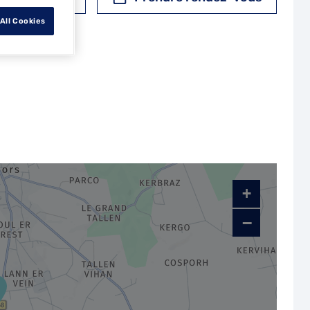
All Cookies
+
−