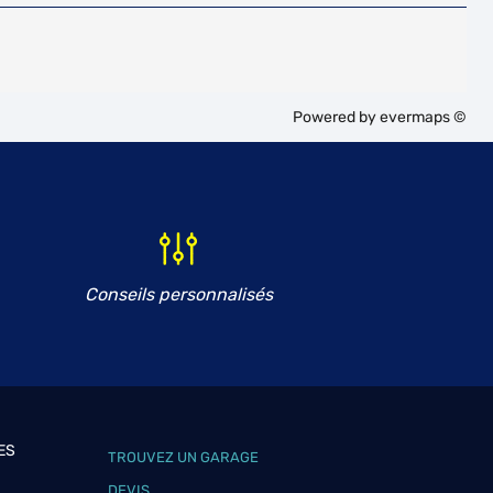
Powered by
evermaps ©
Conseils personnalisés
ES
TROUVEZ UN GARAGE
DEVIS