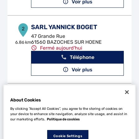
Voir plus
SARL YANNICK BOGET
2
47 Grande Rue
61560 BAZOCHES SUR HOENE
6.86 km
Fermé aujourd'hui
Téléphone
Voir plus
MR AUTO
3
About Cookies
3 Rue de Chartres
By clicking “Accept All Cookies”, you agree to the storing of cookies on
61290 LONGNY LES VILLAGES
15.68
your device to enhance site navigation, analyze site usage, and assist in
km
Fermé aujourd'hui
our marketing efforts.
Politique de cookies
Téléphone
Cookie Settings
Voir plus