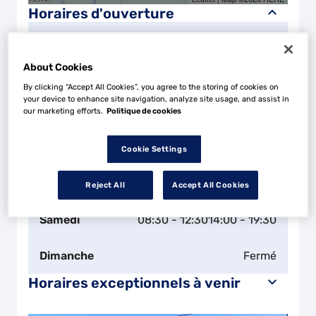
Horaires d'ouverture
Lundi
Fermé
About Cookies
Mardi
08:30 - 12:30
14:00 - 19:30
By clicking “Accept All Cookies”, you agree to the storing of cookies on
your device to enhance site navigation, analyze site usage, and assist in
Mercredi
08:30 - 12:30
14:00 - 19:30
our marketing efforts.
Politique de cookies
Jeudi
08:30 - 12:30
14:00 - 19:30
Cookie Settings
Vendredi
08:30 - 12:30
14:00 - 19:30
Reject All
Accept All Cookies
Samedi
08:30 - 12:30
14:00 - 19:30
Dimanche
Fermé
Horaires exceptionnels à venir