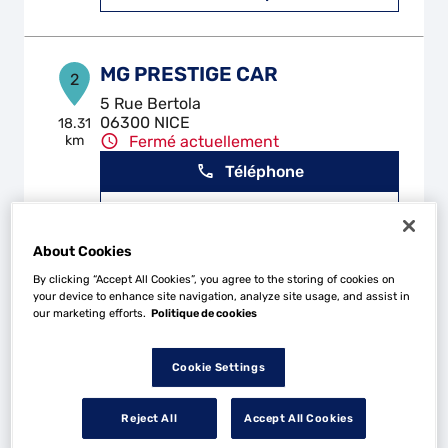
MG PRESTIGE CAR
2
5 Rue Bertola
06300 NICE
18.31
km
Fermé actuellement
Téléphone
Voir plus
About Cookies
By clicking “Accept All Cookies”, you agree to the storing of cookies on
GARAGE BERNARDI
3
your device to enhance site navigation, analyze site usage, and assist in
our marketing efforts.
Politique de cookies
5 Rue Francois Plesent
06670 COLOMARS
22.82
km
Fermé actuellement
Cookie Settings
Téléphone
Reject All
Accept All Cookies
Voir plus