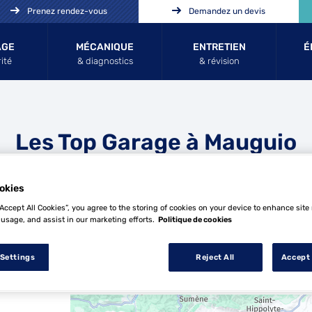
Prenez rendez-vous
Demandez un devis
AGE
MÉCANIQUE
ENTRETIEN
É
ité
& diagnostics
& révision
Les Top Garage à Mauguio
okies
“Accept All Cookies”, you agree to the storing of cookies on your device to enhance site
 usage, and assist in our marketing efforts.
Politique de cookies
 Settings
Reject All
Accept 
11 Top Garage à Mauguio