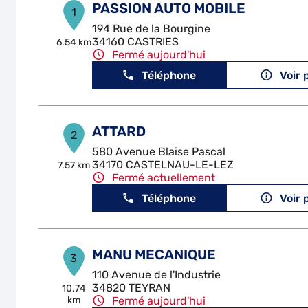
PASSION AUTO MOBILE
1
194 Rue de la Bourgine
34160 CASTRIES
6.54 km
Fermé aujourd'hui
Téléphone
Voir 
ATTARD
2
580 Avenue Blaise Pascal
34170 CASTELNAU-LE-LEZ
7.57 km
Fermé actuellement
Téléphone
Voir 
MANU MECANIQUE
3
110 Avenue de l'Industrie
34820 TEYRAN
10.74
km
Fermé aujourd'hui