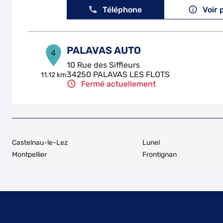
Téléphone
Voir 
PALAVAS AUTO
4
10 Rue des Siffleurs
34250 PALAVAS LES FLOTS
11.12 km
Fermé actuellement
Téléphone
Voir 
TOP SERVICE
5
Castelnau-le-Lez
Lunel
125, Rue De Lantissargues
Montpellier
Frontignan
34970 LATTES
12.29
km
Fermé aujourd'hui
Téléphone
Voir 