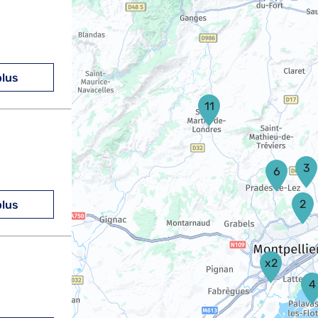
plus
11
3
6
2
plus
x2
4