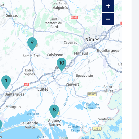
+
−
9
10
1
8