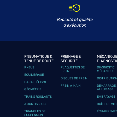
GONZALEZ AUTO ET FILS
6
5 Rue des Baronnes
34730 PRADES LE LEZ
13.66
Rapidité et qualité
km
Fermé actuellement
d'exécution
Téléphone
Voir 
MARTELET
7
PNEUMATIQUE &
FREINAGE &
MÉCANIQUE
650 Rue Henri Farman
TENUE DE ROUTE
SÉCURITÉ
DIAGNOSTI
34430 SAINT-JEAN-DE-VÉDAS
15 km
Fermé aujourd'hui
PNEUS
PLAQUETTES DE
DIAGNOSTIC
FREIN
MÉCANIQUE
Téléphone
Voir 
ÉQUILIBRAGE
DISQUES DE FREIN
DISTRIBUTIO
PARALLÉLISME
FREIN À MAIN
DÉMARRAGE 
GÉOMÉTRIE
ALLUMAGE
GARAGE DE LA PINEDE
TRAINS ROULANTS
EMBRAYAGE
8
332 rue des marchand
AMORTISSEURS
BOÎTE DE VIT
30220 AIGUES MORTES
15.39
TRIANGLES DE
ÉCHAPPEME
km
Fermé actuellement
SUSPENSION