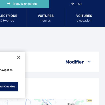
Trouvez un garage
FAQ
LECTRIQUE
VOITURES
VOITURES
& Hybride
neuves
d’occasion
Modifier
 navigation,
All Cookies