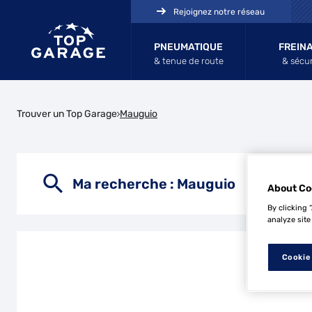
Rejoignez notre réseau
PNEUMATIQUE
FREIN
& tenue de route
& sécur
Trouver un Top Garage
Mauguio
Ma recherche :
Mauguio
About Co
By clicking 
analyze site
Cookie