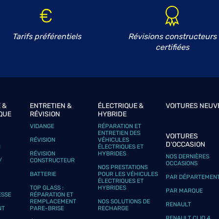
Tarifs préférentiels
Révisions constructeurs
certifiées
plus
 &
ENTRETIEN &
ÉLECTRIQUE &
VOITURES NEUV
QUE
RÉVISION
HYBRIDE
VIDANGE
RÉPARATION ET
ENTRETIEN DES
VOITURES
plus
RÉVISION
VÉHICULES
D'OCCASION
N
ÉLECTRIQUES ET
RÉVISION
HYBRIDES
NOS DERNIÈRES
/
CONSTRUCTEUR
OCCASIONS
NOS PRESTATIONS
BATTERIE
POUR LES VÉHICULES
PAR DÉPARTEMEN
ÉLECTRIQUES ET
TOP GLASS :
HYBRIDES
PAR MARQUE
ESSE
RÉPARATION ET
REMPLACEMENT
NOS SOLUTIONS DE
RENAULT
NT
PARE-BRISE
RECHARGE
RENAULT CLIO 4