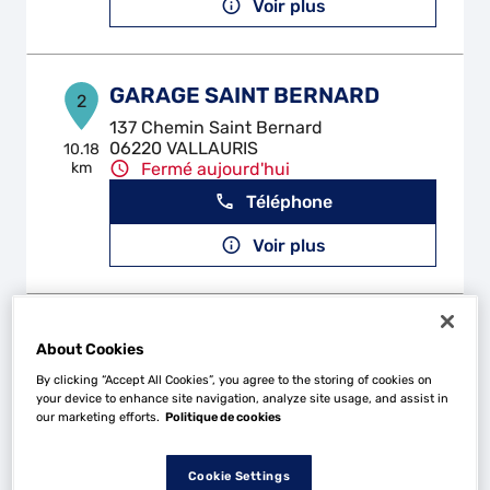
Voir plus
GARAGE SAINT BERNARD
2
137 Chemin Saint Bernard
06220 VALLAURIS
10.18
km
Fermé aujourd'hui
Téléphone
Voir plus
GARAGE RICCI ET FILS
3
About Cookies
Chemin Saint Bernard
By clicking “Accept All Cookies”, you agree to the storing of cookies on
06224 VALLAURIS CEDEX
11.21
your device to enhance site navigation, analyze site usage, and assist in
km
Fermé aujourd'hui
our marketing efforts.
Politique de cookies
Téléphone
Cookie Settings
Voir plus