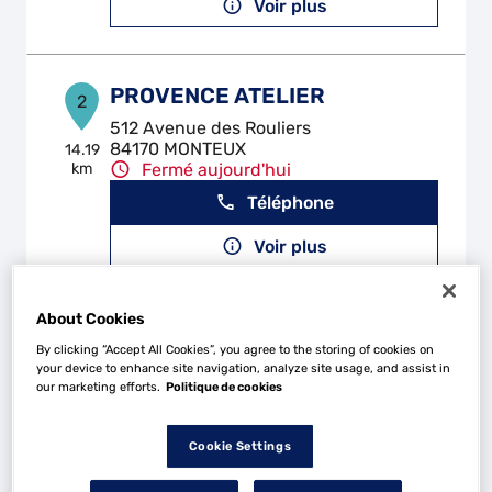
Voir plus
PROVENCE ATELIER
2
512 Avenue des Rouliers
84170 MONTEUX
14.19
km
Fermé aujourd'hui
Téléphone
Voir plus
About Cookies
GARAGE LJ JUPILLE
3
By clicking “Accept All Cookies”, you agree to the storing of cookies on
1837 Boulevard du Comtat Venaissin
your device to enhance site navigation, analyze site usage, and assist in
our marketing efforts.
Politique de cookies
84260 SARRIANS
19.82
km
Fermé aujourd'hui
Téléphone
Cookie Settings
Voir plus