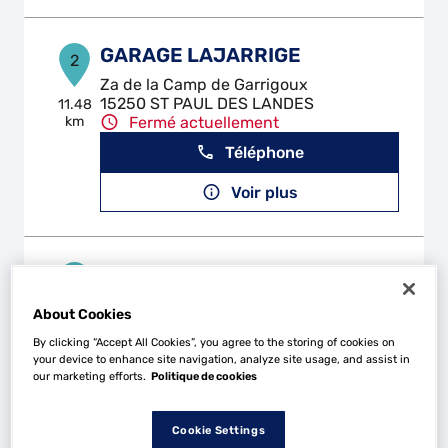
GARAGE LAJARRIGE
2
Za de la Camp de Garrigoux
15250 ST PAUL DES LANDES
11.48
km
Fermé actuellement
Téléphone
Voir plus
GARAGE NICOLAS GUIGNARD
3
1 B Route de Conques
About Cookies
15340 CASSANIOUZE
21.88
km
Fermé actuellement
By clicking “Accept All Cookies”, you agree to the storing of cookies on
your device to enhance site navigation, analyze site usage, and assist in
Téléphone
our marketing efforts.
Politique de cookies
Voir plus
Cookie Settings