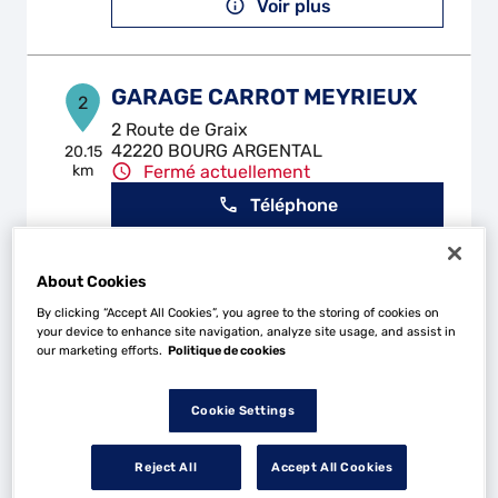
Voir plus
GARAGE CARROT MEYRIEUX
2
2 Route de Graix
42220 BOURG ARGENTAL
20.15
km
Fermé actuellement
Téléphone
Voir plus
About Cookies
By clicking “Accept All Cookies”, you agree to the storing of cookies on
your device to enhance site navigation, analyze site usage, and assist in
AUTO SERVICE FOREZ
3
our marketing efforts.
Politique de cookies
Zac la Gravoux
42380 LA TOURETTE
20.17
Cookie Settings
km
Fermé actuellement
Téléphone
Reject All
Accept All Cookies
Voir plus