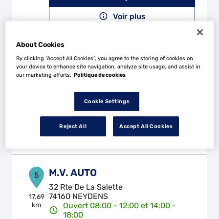
Voir plus
About Cookies
GARAGE PAIS
4
By clicking “Accept All Cookies”, you agree to the storing of cookies on
your device to enhance site navigation, analyze site usage, and assist in
19 rue de Montreal
our marketing efforts.
Politique de cookies
74100 VILLE LA GRAND
15.46
km
Ouvert 08:00 - 12:00 et 14:00 -
18:00
Cookie Settings
Téléphone
Reject All
Accept All Cookies
Voir plus
M.V. AUTO
5
32 Rte De La Salette
74160 NEYDENS
17.69
km
Ouvert 08:00 - 12:00 et 14:00 -
18:00