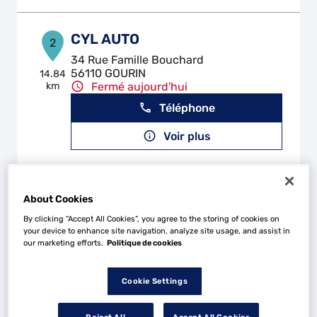
CYL AUTO
2
34 Rue Famille Bouchard
56110 GOURIN
14.84
km
Fermé aujourd'hui
Téléphone
Voir plus
GARAGE LE BRAS
3
About Cookies
Route de Chateauneuf du Faou
By clicking “Accept All Cookies”, you agree to the storing of cookies on
29530 PLONEVEZ DU FAOU
15.46
your device to enhance site navigation, analyze site usage, and assist in
km
Fermé aujourd'hui
our marketing efforts.
Politique de cookies
Téléphone
Cookie Settings
Voir plus