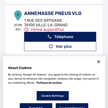
ANNEMASSE PNEUS VLG
2
1 RUE DES ARTISANS
74100 VILLE-LA-GRAND
21.99
km
Fermé aujourd'hui
Téléphone
Voir plus
GARAGE PAIS
3
About Cookies
19 rue de Montreal
By clicking “Accept All Cookies”, you agree to the storing of cookies on
74100 VILLE LA GRAND
22.3 km
your device to enhance site navigation, analyze site usage, and assist in
Fermé aujourd'hui
our marketing efforts.
Politique de cookies
Téléphone
Cookie Settings
Voir plus