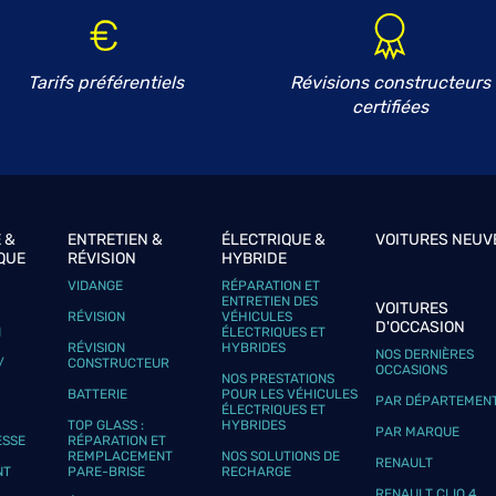
Tarifs préférentiels
Révisions constructeurs
certifiées
 &
ENTRETIEN &
ÉLECTRIQUE &
VOITURES NEUV
QUE
RÉVISION
HYBRIDE
VIDANGE
RÉPARATION ET
ENTRETIEN DES
VOITURES
RÉVISION
VÉHICULES
D'OCCASION
N
ÉLECTRIQUES ET
RÉVISION
HYBRIDES
NOS DERNIÈRES
/
CONSTRUCTEUR
OCCASIONS
NOS PRESTATIONS
BATTERIE
POUR LES VÉHICULES
PAR DÉPARTEMEN
ÉLECTRIQUES ET
TOP GLASS :
HYBRIDES
PAR MARQUE
ESSE
RÉPARATION ET
REMPLACEMENT
NOS SOLUTIONS DE
RENAULT
NT
PARE-BRISE
RECHARGE
RENAULT CLIO 4