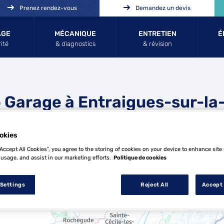
Prenez rendez-vous
Demandez un devis
AGE
MÉCANIQUE
ENTRETIEN
É
ité
& diagnostics
& révision
p Garage à Entraigues-sur-la
-Sorgue
okies
“Accept All Cookies”, you agree to the storing of cookies on your device to enhance site
 usage, and assist in our marketing efforts.
Politique de cookies
 Settings
Reject All
Accept 
5 Top Garage à Entraigues-sur-la-Sorgu