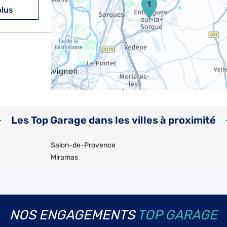
1
plus
plus
Les Top Garage dans les villes à proximité
AME
Salon-de-Provence
Miramas
plus
NOS ENGAGEMENTS
TOP GARAGE