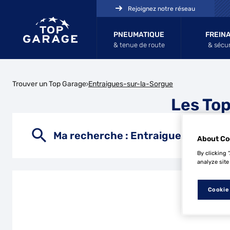
Rejoignez notre réseau
PNEUMATIQUE
FREIN
& tenue de route
& sécur
Trouver un Top Garage
Entraigues-sur-la-Sorgue
Les To
Ma recherche :
Entraigues-sur-la
About Co
By clicking 
analyze site
Cookie