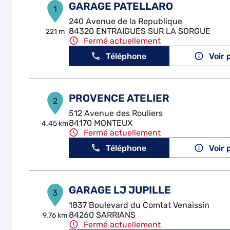
GARAGE PATELLARO
1
240 Avenue de la Republique
84320 ENTRAIGUES SUR LA SORGUE
221 m
Fermé actuellement
Téléphone
Voir 
PROVENCE ATELIER
2
512 Avenue des Rouliers
84170 MONTEUX
4.45 km
Fermé actuellement
Téléphone
Voir 
GARAGE LJ JUPILLE
3
1837 Boulevard du Comtat Venaissin
84260 SARRIANS
9.76 km
Fermé actuellement