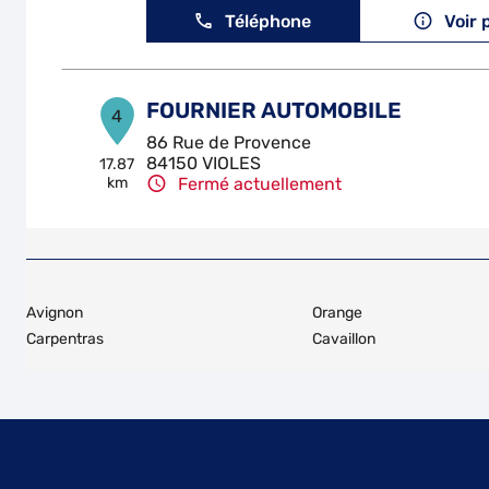
Téléphone
Voir 
FOURNIER AUTOMOBILE
4
86 Rue de Provence
84150 VIOLES
17.87
km
Fermé actuellement
Téléphone
Voir 
CHATELET CARROSSERIE MORI
5
Avignon
Orange
11 Rue du Marin
Carpentras
Cavaillon
80200 PERONNE
28.05
km
Fermé actuellement
Téléphone
Voir 