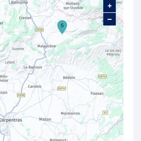
+
−
5