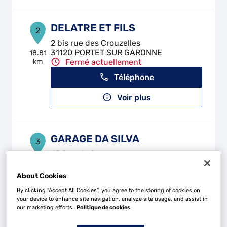
DELATRE ET FILS
2
2 bis rue des Crouzelles
31120 PORTET SUR GARONNE
18.81
km
Fermé actuellement
Téléphone
Voir plus
GARAGE DA SILVA
3
47 Rue de Cezerou
31270 CUGNAUX
22.53
km
Fermé actuellement
About Cookies
Téléphone
By clicking “Accept All Cookies”, you agree to the storing of cookies on
your device to enhance site navigation, analyze site usage, and assist in
Voir plus
our marketing efforts.
Politique de cookies