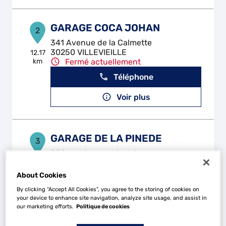
GARAGE COCA JOHAN
2
341 Avenue de la Calmette
30250 VILLEVIEILLE
12.17
km
Fermé actuellement
Téléphone
Voir plus
GARAGE DE LA PINEDE
3
332 rue des marchand
30220 AIGUES MORTES
17.52
km
Fermé actuellement
About Cookies
Téléphone
By clicking “Accept All Cookies”, you agree to the storing of cookies on
your device to enhance site navigation, analyze site usage, and assist in
Voir plus
our marketing efforts.
Politique de cookies