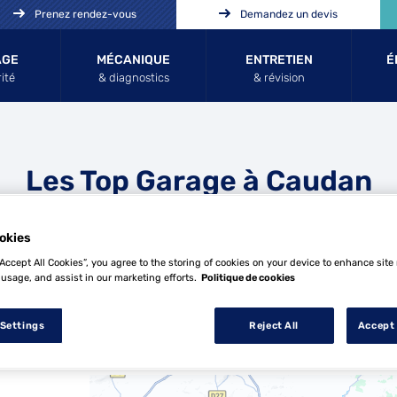
Prenez rendez-vous
Demandez un devis
AGE
MÉCANIQUE
ENTRETIEN
É
ité
& diagnostics
& révision
Les Top Garage à Caudan
okies
“Accept All Cookies”, you agree to the storing of cookies on your device to enhance site
 usage, and assist in our marketing efforts.
Politique de cookies
 Settings
Reject All
Accept 
10 Top Garage à Caudan