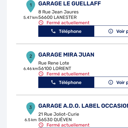
GARAGE LE GUELLAFF
1
8 Rue Jean Jaures
56600 LANESTER
5.47 km
Fermé actuellement
Téléphone
Voir 
GARAGE MIRA JUAN
2
Rue Rene Lote
56100 LORIENT
6.46 km
Fermé actuellement
Téléphone
Voir 
GARAGE A.D.O. LABEL OCCASIO
3
21 Rue Joliot-Curie
56530 QUÉVEN
6.5 km
Fermé actuellement