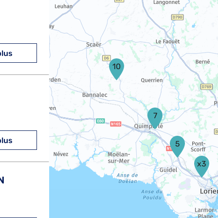
plus
10
7
plus
5
x3
N