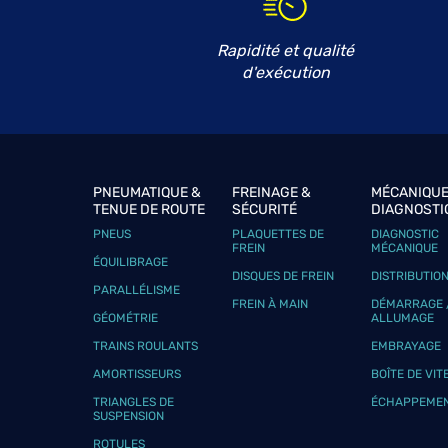
GARAGE DE VILLEMARION
6
Za de Villemarion
Rapidité et qualité
56670 RIANTEC
9.89 km
d'exécution
Fermé actuellement
Téléphone
Voir 
GARAGE TY LOUIS
PNEUMATIQUE &
FREINAGE &
MÉCANIQUE
7
TENUE DE ROUTE
SÉCURITÉ
DIAGNOSTI
RUE DE NARA
PNEUS
PLAQUETTES DE
DIAGNOSTIC
29300 QUIMPERLE
15.18
FREIN
MÉCANIQUE
km
Fermé actuellement
ÉQUILIBRAGE
DISQUES DE FREIN
DISTRIBUTIO
Téléphone
Voir 
PARALLÉLISME
FREIN À MAIN
DÉMARRAGE 
GÉOMÉTRIE
ALLUMAGE
TRAINS ROULANTS
EMBRAYAGE
GARAGE JEHANNO
8
AMORTISSEURS
BOÎTE DE VIT
15 rue de Kinvara
TRIANGLES DE
ÉCHAPPEME
56550 LOCOAL MENDON
SUSPENSION
20.67
km
Fermé actuellement
ROTULES