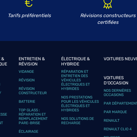
Tarifs préférentiels
Révisions constructeurs
certifiées
plus
 &
ENTRETIEN &
ÉLECTRIQUE &
VOITURES NEUV
QUE
RÉVISION
HYBRIDE
VIDANGE
RÉPARATION ET
ENTRETIEN DES
VOITURES
RÉVISION
VÉHICULES
D'OCCASION
N
ÉLECTRIQUES ET
plus
RÉVISION
HYBRIDES
NOS DERNIÈRES
/
CONSTRUCTEUR
OCCASIONS
NOS PRESTATIONS
BATTERIE
POUR LES VÉHICULES
PAR DÉPARTEMEN
ÉLECTRIQUES ET
TOP GLASS :
HYBRIDES
PAR MARQUE
ESSE
RÉPARATION ET
REMPLACEMENT
NOS SOLUTIONS DE
RENAULT
NT
PARE-BRISE
RECHARGE
RENAULT CLIO 4
ÉCLAIRAGE