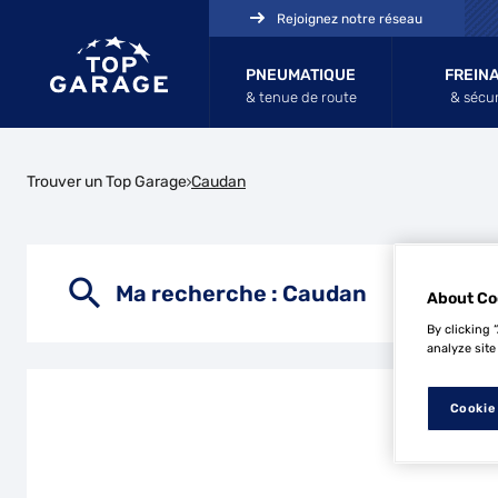
Rejoignez notre réseau
PNEUMATIQUE
FREIN
& tenue de route
& sécur
Trouver un Top Garage
Caudan
Ma recherche :
Caudan
About Co
By clicking 
analyze site
Cookie