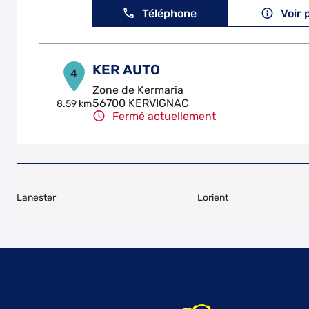
Téléphone
Voir 
KER AUTO
4
Zone de Kermaria
56700 KERVIGNAC
8.59 km
Fermé actuellement
Téléphone
Voir 
GUIDEL AUTOMOBILES
5
Lanester
Lorient
11 Rue Yves le Prieur
56520 GUIDEL
9.22 km
Fermé actuellement
Téléphone
Voir 