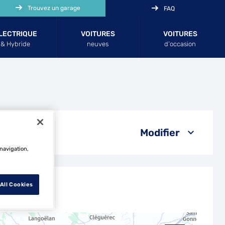
Trouvez un garage
FAQ
LECTRIQUE
VOITURES
VOITURES
& Hybride
neuves
d’occasion
Modifier
 navigation,
All Cookies