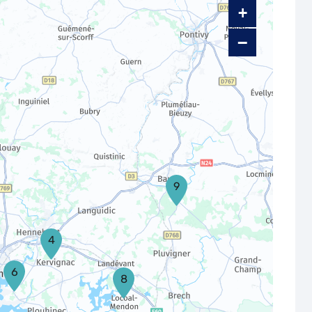
+
−
9
4
6
8