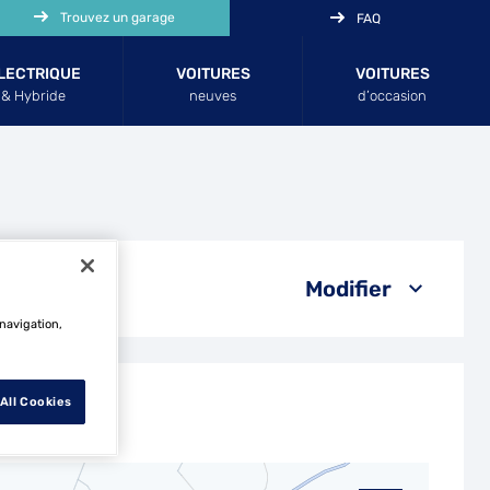
Trouvez un garage
FAQ
LECTRIQUE
VOITURES
VOITURES
& Hybride
neuves
d’occasion
Modifier
 navigation,
All Cookies