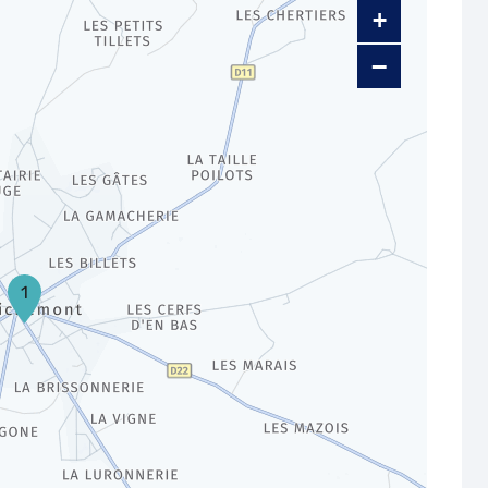
+
−
1