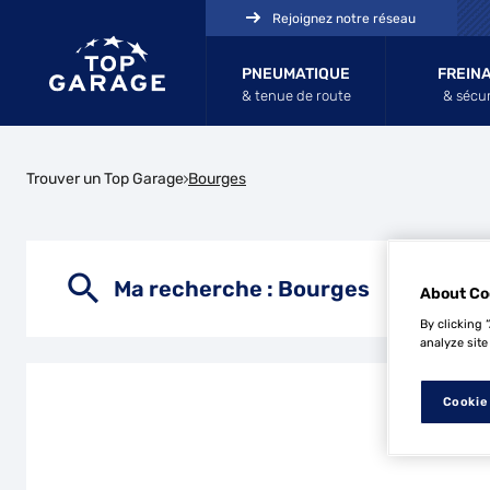
Rejoignez notre réseau
PNEUMATIQUE
FREIN
& tenue de route
& sécur
Trouver un Top Garage
Bourges
Ma recherche :
Bourges
About Co
By clicking 
analyze site
Cookie