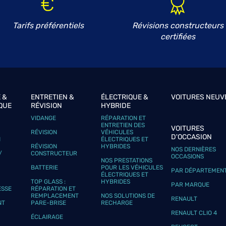
Tarifs préférentiels
Révisions constructeurs
certifiées
 &
ENTRETIEN &
ÉLECTRIQUE &
VOITURES NEUV
QUE
RÉVISION
HYBRIDE
VIDANGE
RÉPARATION ET
ENTRETIEN DES
VOITURES
RÉVISION
VÉHICULES
D'OCCASION
N
ÉLECTRIQUES ET
RÉVISION
HYBRIDES
NOS DERNIÈRES
/
CONSTRUCTEUR
OCCASIONS
NOS PRESTATIONS
BATTERIE
POUR LES VÉHICULES
PAR DÉPARTEMEN
ÉLECTRIQUES ET
TOP GLASS :
HYBRIDES
PAR MARQUE
ESSE
RÉPARATION ET
REMPLACEMENT
NOS SOLUTIONS DE
RENAULT
NT
PARE-BRISE
RECHARGE
RENAULT CLIO 4
ÉCLAIRAGE