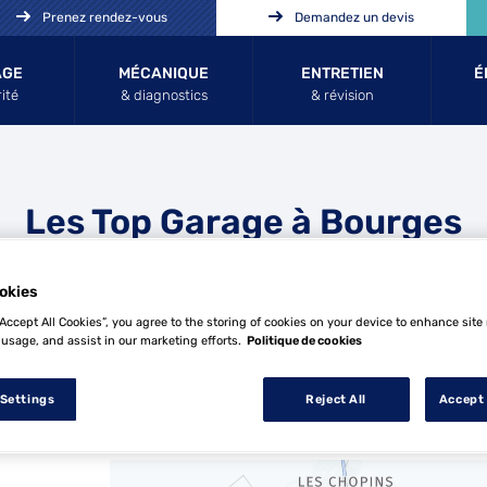
Prenez rendez-vous
Demandez un devis
AGE
MÉCANIQUE
ENTRETIEN
É
ité
& diagnostics
& révision
Les Top Garage à Bourges
okies
“Accept All Cookies”, you agree to the storing of cookies on your device to enhance site
 usage, and assist in our marketing efforts.
Politique de cookies
 Settings
Reject All
Accept 
1 Top Garage à Bourges