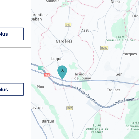
plus
3
plus