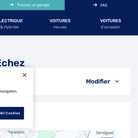
Trouvez un garage
FAQ
LECTRIQUE
VOITURES
VOITURES
& Hybride
neuves
d’occasion
Échez
Modifier
 navigation,
All Cookies