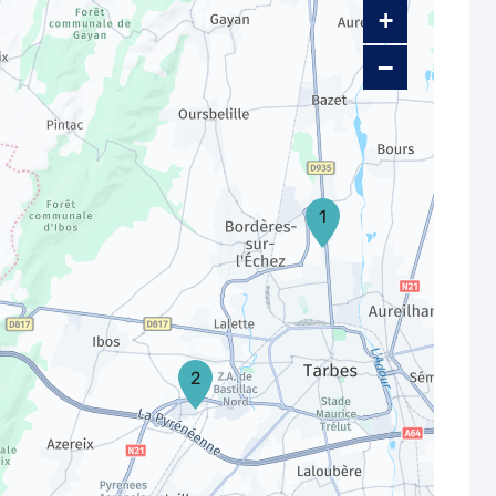
+
−
1
2