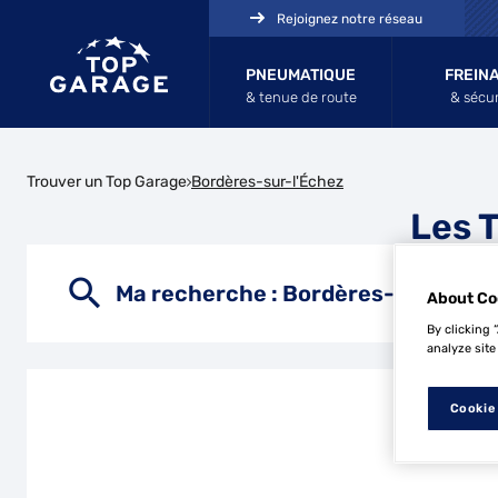
Rejoignez notre réseau
PNEUMATIQUE
FREIN
& tenue de route
& sécur
Trouver un Top Garage
Bordères-sur-l'Échez
Les 
Ma recherche :
Bordères-sur-l'Éc
About Co
By clicking 
analyze site
Cookie