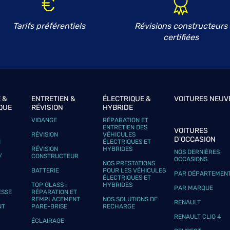
Tarifs préférentiels
Révisions constructeurs
certifiées
 &
ENTRETIEN &
ÉLECTRIQUE &
VOITURES NEUV
QUE
RÉVISION
HYBRIDE
VIDANGE
RÉPARATION ET
ENTRETIEN DES
VOITURES
RÉVISION
VÉHICULES
D'OCCASION
N
ÉLECTRIQUES ET
RÉVISION
HYBRIDES
NOS DERNIÈRES
/
CONSTRUCTEUR
OCCASIONS
NOS PRESTATIONS
BATTERIE
POUR LES VÉHICULES
PAR DÉPARTEMEN
ÉLECTRIQUES ET
TOP GLASS :
HYBRIDES
PAR MARQUE
ESSE
RÉPARATION ET
REMPLACEMENT
NOS SOLUTIONS DE
RENAULT
NT
PARE-BRISE
RECHARGE
RENAULT CLIO 4
ÉCLAIRAGE