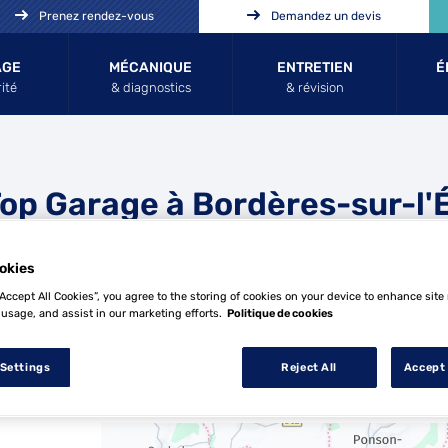
Prenez rendez-vous
Demandez un devis
AGE
MÉCANIQUE
ENTRETIEN
É
ité
& diagnostics
& révision
Top Garage à Bordères-sur-l'
hez
okies
“Accept All Cookies”, you agree to the storing of cookies on your device to enhance site
 usage, and assist in our marketing efforts.
Politique de cookies
 Settings
Reject All
Accept 
3 Top Garage à Bordères-sur-l'Échez