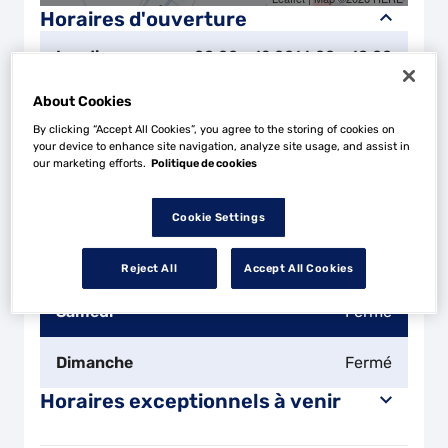
Horaires d'ouverture
Lundi
08:00 - 12:00
14:00 - 18:00
About Cookies
Mardi
08:00 - 12:00
14:00 - 18:00
By clicking “Accept All Cookies”, you agree to the storing of cookies on
your device to enhance site navigation, analyze site usage, and assist in
Mercredi
08:00 - 12:00
14:00 - 18:00
our marketing efforts.
Politique de cookies
Jeudi
08:00 - 12:00
14:00 - 18:00
Cookie Settings
Vendredi
08:00 - 12:00
14:00 - 18:00
Reject All
Accept All Cookies
Samedi
Fermé
Dimanche
Fermé
Horaires exceptionnels à venir