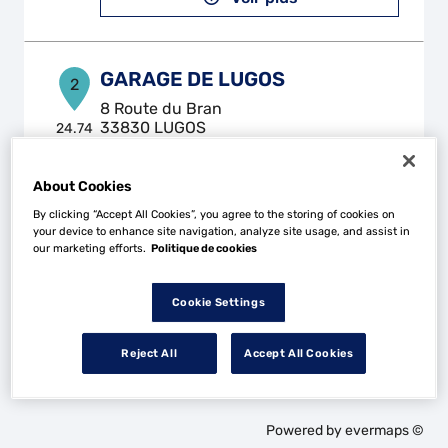
GARAGE DE LUGOS
2
8 Route du Bran
33830 LUGOS
24.74
km
Fermé actuellement
Téléphone
About Cookies
Voir plus
By clicking “Accept All Cookies”, you agree to the storing of cookies on
your device to enhance site navigation, analyze site usage, and assist in
our marketing efforts.
Politique de cookies
Cookie Settings
Les Top Garage dans les villes à proximité
Reject All
Accept All Cookies
Trouver un Top Garage
Biscarrosse
Powered by
evermaps ©