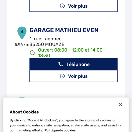
Voir plus
GARAGE MATHIEU EVEN
4
1, rue Laennec
35250 MOUAZE
5.96 km
Ouvert 08:00 - 12:00 et 14:00 -
18:30
Téléphone
Voir plus
TOP DEPANNAGE
5
ZA Les Olivettes
About Cookies
35520 MELESSE
6.61 km
Ouvert 08:00 - 12:30 et 14:00 -
By clicking “Accept All Cookies”, you agree to the storing of cookies on
18:00
your device to enhance site navigation, analyze site usage, and assist in
our marketing efforts.
Politique de cookies