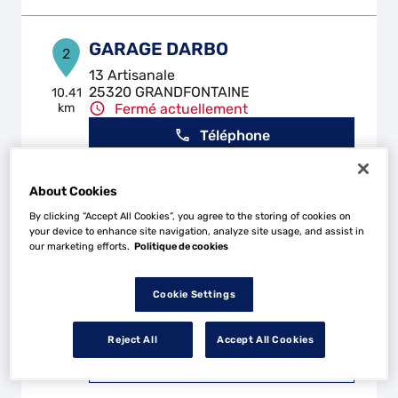
GARAGE DARBO
2
13 Artisanale
25320 GRANDFONTAINE
10.41
km
Fermé actuellement
Téléphone
Voir plus
About Cookies
By clicking “Accept All Cookies”, you agree to the storing of cookies on
your device to enhance site navigation, analyze site usage, and assist in
BOUSSIERES AUTOMOBILES
3
our marketing efforts.
Politique de cookies
Route de Vorges
25320 BOUSSIERES
13.12
Cookie Settings
km
Fermé actuellement
Téléphone
Reject All
Accept All Cookies
Voir plus